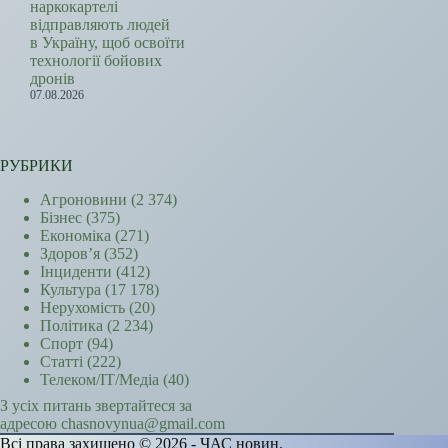
наркокартелі
відправляють людей
в Україну, щоб освоїти
технології бойових
дронів
07.08.2026
РУБРИКИ
Агроновини
(2 374)
Бізнес
(375)
Економіка
(271)
Здоров’я
(352)
Інциденти
(412)
Культура
(17 178)
Нерухомість
(20)
Політика
(2 234)
Спорт
(94)
Статті
(222)
Телеком/ІТ/Медіа
(40)
З усіх питань звертайтеся за
адресою chasnovynua@gmail.com
Всі права захищено © 2026 - ЧАС новин.