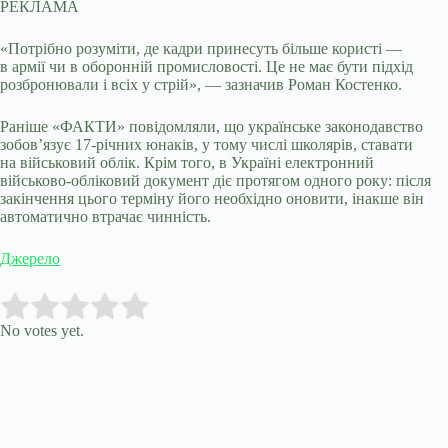
РЕКЛАМА
«Потрібно розуміти, де кадри принесуть більше користі —
в армії чи в оборонній промисловості. Це не має бути підхід
розбронювали і всіх у стрій», — зазначив Роман Костенко.
Раніше «ФАКТИ» повідомляли, що українське законодавство
зобов’язує 17-річних юнаків, у тому числі школярів, ставати
на військовий облік. Крім того, в Україні електронний
військово-обліковий документ діє протягом одного року: після
закінчення цього терміну його необхідно оновити, інакше він
автоматично втрачає чинність.
Джерело
Submit Rating
Rate this item:
No votes yet.