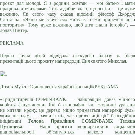
проєкт для молоді. Я з родини освітян — мої батько і мати
працювали вчителями. Тож я добре знаю, що освіта — це дуже
важливо. Як свого часу сказав відомий філософ Джордж
Сантаяна: «Якщо ми забуваємо минуле, то ми приречені його
повторити». Тому дуже важливо, щоб діти знали історію", —
додав Пінтер.
РЕКЛАМА
Перша група дітей відвідала екскурсію одразу ж після
презентації цього проєкту напередодні Дня святого Миколая.
Діти в Музеї «Становлення української нації»
РЕКЛАМА
«Тридцятиріччя COMINBANK — найкращий доказ міцного
коріння фінустанови. Які б економічні чи історичні урагани
не хитали крону, це дерево міцно тримається наперекір будь-
яким негодам, — заявила під час презентації цієї благодійної
ініціативи
Голова Правління COMINBANK Тетяна
Путінцева
. — Наші проєкти корпоративної соціальної
відповідальності об’єднуються навколо концепції