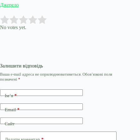
Джерело
Submit Rating
Rate this item:
No votes yet.
Залишити відповідь
Ваша e-mail адреса не оприлюднюватиметься.
Обов’язкові поля
позначені
*
Ім’я
*
Email
*
Сайт
Додати коментар
*