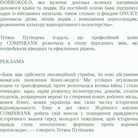
DOBROKOLO, яка включає декілька великих напрямків
допомоги країні та людям. На постійній основі банк підтримує
один із військових шпиталів, також спільно із фондом ONUKY
допомагає дітям, літнім людям і вимушеним переселенцям,
розвиваючи культуру корпоративного волонтерства».
Тетяна Путінцева згадала, що професійний шлях
у COMINBANK розпочала в епоху бурхливих змін, які
потребували швидких та ефективних рішень.
РЕКЛАМА
«Банк мав здійснити еволюційний стрибок, бо нові обставини
вимагали оновлення бізнес-моделі. Ми успішно втілювали
плани та трансформації, проте розпочалася велика війна і стало
очевидно: зараз, окрім розвитку, волонтерства, донатів, сплати
податків, розширення мережі та створення нових робочих місць,
кожен бізнес, кожен українець має свою частку історичної
відповідальності. Тому в дні свого 30-річного ювілею
COMINBANK робить свій внесок у поширення правдивого
історичного знання серед молодого покоління, щоб історична
правда стала непохитною фортецею проти ворожої
пропаганди», — говорить Тетяна Путінцева.