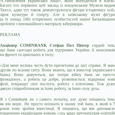
«Становлення української нації», який
знаходиться в Києві
Багато хто порівнює цей заклад із лондонським Музеєм мадам
Тюссо, адже тут також демонструються фігури історичних осіб,
зірок культури й спорту. Але в київському музеї фігури
(а їх понад 100) історичних особистостей нашої Батьківщини
зроблені з інноваційного матеріалу кібершкіри.
РЕКЛАМА
Акціонер COMINBANK Стефан Пол Пінтер
гордий тим
що банк сьогодні робить для підтримки України, її захисників
на фронті та цивільних в тилу:
«Для мене велика честь бути причетним до цієї справи. Я маю
друзів по всьому світу. Вони знають, що я інвестор українського
банку. Вони дивуються, що попри війну банк не просто
функціонує, а робить це добре, розвивається, відкриває нові
філії, покращує свої послуги, роботу з клієнтами. Тож дуже
дякую співробітникам за їхню роботу, за їхню силу духа.
Я з Cominbank не з самого початку, але дуже пишаюсь тим,
як він виріс. Не просто впізнати в ньому той банк, в який я 7
років тому зробив інвестиції. Я пишаюсь, що він допомагає
пораненим українським воїнам, і ось зараз започаткував освітній