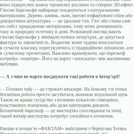
воно підкреслює кожну прожилку рослини та створює 3D-ефект.
Гіпсові барельєфи найкраще поєднуються з натуральними
матеріалами. Дерево, камінь, льон, матові пофарбовані стіни або
декоративна штукатурка — це ідеальне тло. Гіпс або глина самі
по собі є природними матеріалами, тому вони доповнюють
таку ж природну естетику в домі. Розкішний вигляд мають
гіпсові барельєфи у мінімалістичних інтер'єрах, де цінується
фактура та лаконічність. Водночас вони чудово вписуються
в сучасну класику, перегукуючись із традиційною ліпниною, але
в сучасному прочитанні. Важливо враховувати, що барельєф
потребує «повітря». Його не варто «затискати» між масивними
меблями.
— А з чим не варто поєднувати такі роботи в інтер'єрі?
— Головне табу — це строкаті шпалери. На їхньому тлі тонка
ботанічна робота просто загубиться, виникне візуальний шум.
Також не краще сусідство з великою кількістю глянцевих,
пластикових поверхонь або дуже кричущим декором.
Ботанічний барельєф — це мистецтво споглядання та тиші,
такий витвір мистецтва потребує спокійного оточення.
Раніше в інтерв’ю «ФАКТАМ» майстриня з Чернігова Тетяна
Яловець розповіла про секрети створення речей, які