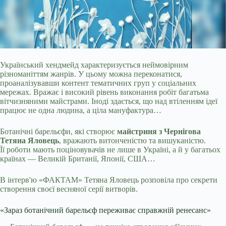
Український хендмейд характеризується неймовірним
різноманіттям жанрів. У цьому можна переконатися,
проаналізувавши контент тематичних груп у соціальних
мережах. Вражає
і високий рівень виконання робіт багатьма
вітчизняними майстрами. Іноді здається, що над втіленням ідеї
працює не одна людина, а ціла мануфактура…
Ботанічні барельєфи, які створює
майстриня з Чернігова
Тетяна Яловець
, вражають витонченістю та вишуканістю.
Її роботи мають поціновувачів не лише в Україні, а й у багатьох
країнах — Великій Британії, Японії, США…
В інтерв'ю «ФАКТАМ» Тетяна Яловець розповіла про секрети
створення своєї весняної серії витворів.
«Зараз ботанічний барельєф переживає справжній ренесанс»