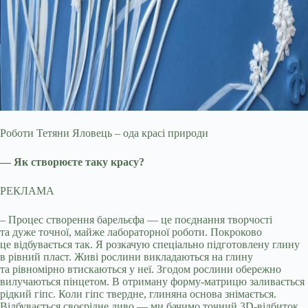
Роботи Тетяни Яловець – ода красі природи
— Як створюєте таку красу?
РЕКЛАМА
– Процес створення барельєфа — це поєднання творчості
та дуже точної, майже лабораторної роботи. Покроково
це відбувається так. Я розкачую спеціально підготовлену глину
в рівний пласт. Живі рослини викладаються на глину
та рівномірно втискаються у неї. Згодом рослини обережно
вилучаються пінцетом. В отриману форму-матрицю заливається
рідкий гіпс. Коли гіпс твердне, глиняна основа знімається.
Відбувається своєрідне диво — ми бачимо точний 3D-відбиток.