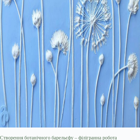
Створення ботанічного барельєфу – філігранна робота