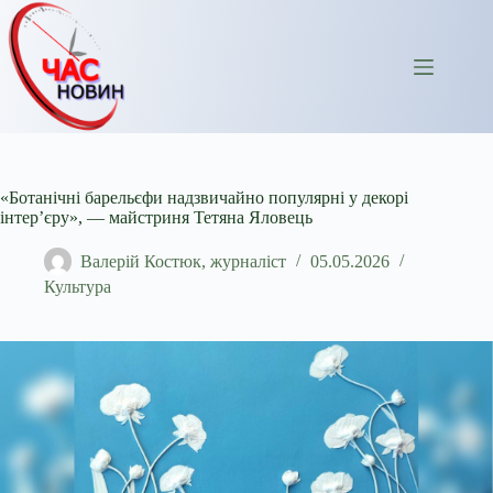
Перейти
до
вмісту
«Ботанічні барельєфи надзвичайно популярні у декорі
інтер’єру», — майстриня Тетяна Яловець
Валерій Костюк, журналіст
05.05.2026
Культура