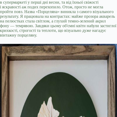
в супермаркеті у перші дні весни, та від їхньої свіжості
і яскравості аж подих перехопило. Отож, просто не могла
пройти повз. Назва «Порцеляна» виникла з самого візуального
результату. Я працювала на контрастах: майже прозора акварель
на пелюстках стала світлом, а глухий темно-зелений акрил
фону — темрявою. Завдяки цьому об'ємні квіти набули застиглої
крихкості, строгості та теплоти, що візуально дуже нагадує
вінтажну порцеляну.