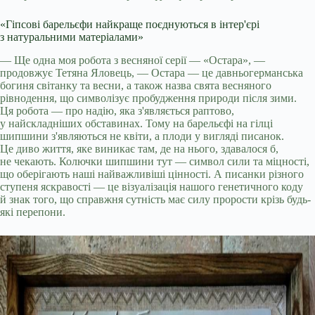
«Гіпсові барельєфи найкраще поєднуються в інтер'єрі
з натуральними матеріалами»
— Ще одна моя робота з весняної серії — «Остара», —
продовжує Тетяна Яловець, — Остара — це давньогерманська
богиня світанку та весни, а також назва свята весняного
рівнодення, що символізує пробудження природи після зими.
Ця робота — про надію, яка з'являється раптово,
у найскладніших обставинах. Тому на барельєфі на гілці
шипшини з'являються не квіти, а плоди у вигляді писанок.
Це диво життя, яке виникає там, де на нього, здавалося б,
не чекають. Колючки шипшини тут — символ сили та міцності,
що оберігають наші найважливіші цінності. А писанки різного
ступеня яскравості — це візуалізація нашого генетичного коду
й знак того, що справжня сутність має силу прорости крізь будь-
які перепони.