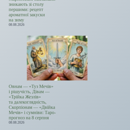
зникають зі столу
першими: рецепт
ароматної закуски
на зиму
08.08.2026
Овнам — «Туз Мечів»
і рішучість, Дівам —
«Трійка Жезлів»
та далекоглядність,
Скорпіонам — «Двійка
Мечів» і сумніви: Таро-
прогноз на 8 серпня
08.08.2026