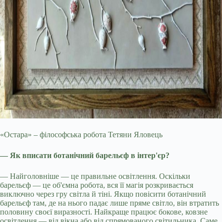
«Остара» – філософська робота Тетяни Яловець
— Як вписати ботанічний барельєф в інтер'єр?
— Найголовніше — це правильне освітлення. Оскільки
барельєф — це об'ємна робота, вся її магія розкривається
виключно через гру світла й тіні. Якщо повісити ботанічний
барельєф там, де на нього падає лише пряме світло, він втратить
половину своєї виразності. Найкраще працює бокове, ковзне
освітлення — від вікна або від спрямованого світильника. Саме