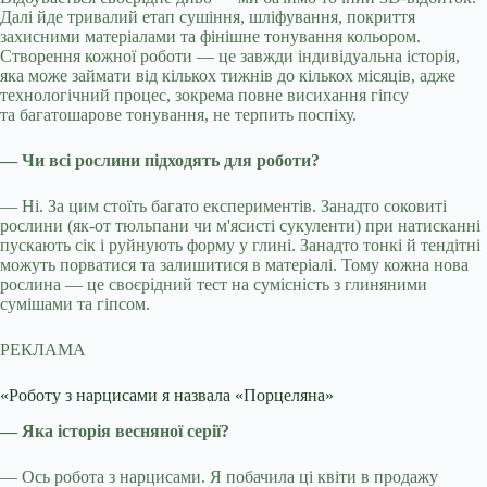
Далі йде тривалий етап сушіння, шліфування, покриття
захисними матеріалами та фінішне тонування кольором.
Створення кожної роботи — це завжди індивідуальна історія,
яка може займати від кількох тижнів до кількох місяців, адже
технологічний процес, зокрема повне висихання гіпсу
та багатошарове тонування, не терпить поспіху.
— Чи всі рослини підходять для роботи?
— Ні. За цим стоїть багато експериментів. Занадто соковиті
рослини (як-от тюльпани чи м'ясисті сукуленти) при натисканні
пускають сік і руйнують форму у глині. Занадто тонкі й тендітні
можуть порватися та залишитися в матеріалі. Тому кожна нова
рослина — це своєрідний тест на сумісність з глиняними
сумішами та гіпсом.
РЕКЛАМА
«Роботу з нарцисами я назвала «Порцеляна»
— Яка історія весняної серії?
— Ось робота з нарцисами. Я побачила ці квіти в продажу