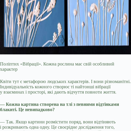
Поліптих «Вібрації». Кожна рослина має свій особливий
характер
Квіти тут є метафорою людських характерів. І вони різноманітні.
Індивідуальність кожного створює ті найтонші вібрації
у взаєминах і просторі, які дають відчуття повноти життя.
— Кожна картина створена на тлі з певними відтінками
блакиті. Це невипадково?
— Так. Якщо картини розмістити поряд, вони відтіняють
і розкривають одна одну. Це своєрідне дослідження того,