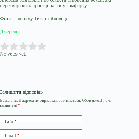
перетворюють простір на зону комфорту.
Фото з альбому Тетяни Яловець
Джерело
Submit Rating
Rate this item:
No votes yet.
Залишити відповідь
Ваша e-mail адреса не оприлюднюватиметься.
Обов’язкові поля
позначені
*
Ім’я
*
Email
*