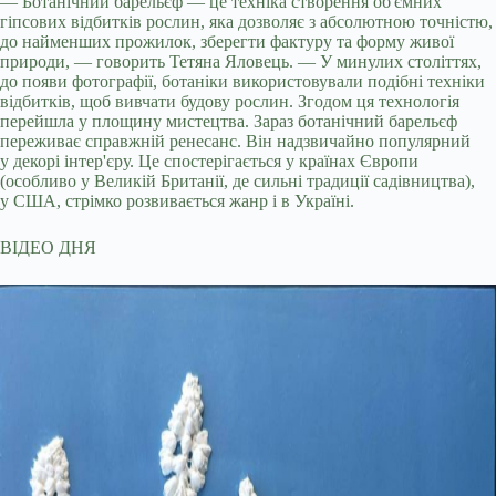
— Ботанічний барельєф — це техніка створення об'ємних
гіпсових відбитків рослин, яка дозволяє з абсолютною точністю,
до найменших прожилок, зберегти фактуру та форму живої
природи, — говорить Тетяна Яловець. — У минулих століттях,
до появи фотографії, ботаніки використовували подібні техніки
відбитків, щоб вивчати будову рослин. Згодом ця технологія
перейшла у площину мистецтва. Зараз ботанічний барельєф
переживає справжній ренесанс. Він надзвичайно популярний
у декорі інтер'єру. Це спостерігається у країнах Європи
(особливо у Великій Британії, де сильні традиції садівництва),
у США, стрімко розвивається жанр і в Україні.
ВІДЕО ДНЯ