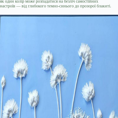
як один колір може розпадатися на безліч самостійних
настроїв — від глибокого темно-синього до прозорої блакиті.