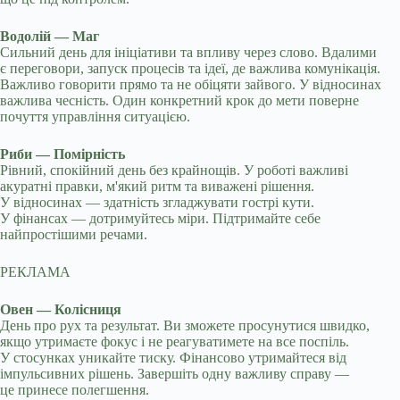
Водолій — Маг
Сильний день для ініціативи та впливу через слово. Вдалими
є переговори, запуск процесів та ідеї, де важлива комунікація.
Важливо говорити прямо та не обіцяти зайвого. У відносинах
важлива чесність. Один конкретний крок до мети поверне
почуття управління ситуацією.
Риби — Помірність
Рівний, спокійний день без крайнощів. У роботі важливі
акуратні правки, м'який ритм та виважені рішення.
У відносинах — здатність згладжувати гострі кути.
У фінансах — дотримуйтесь міри. Підтримайте себе
найпростішими речами.
РЕКЛАМА
Овен — Колісниця
День про рух та результат. Ви зможете просунутися швидко,
якщо утримаєте фокус і не реагуватимете на все поспіль.
У стосунках уникайте тиску. Фінансово утримайтеся від
імпульсивних рішень. Завершіть одну важливу справу —
це принесе полегшення.