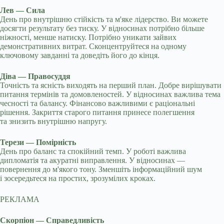
Лев — Сила
День про внутрішню стійкість та м'яке лідерство. Ви можете
досягти результату без тиску. У відносинах потрібно більше
ніжності, менше натиску. Потрібно уникати зайвих
демонстративних витрат. Сконцентруйтеся на одному
ключовому завданні та доведіть його до кінця.
Діва — Правосуддя
Точність та ясність виходять на перший план. Добре вирішувати
питання термінів та домовленостей. У відносинах важлива тема
чесності та балансу. Фінансово важливими є раціональні
рішення. Закриття старого питання принесе полегшення
та знизить внутрішню напругу.
Терези — Помірність
День про баланс та спокійний темп. У роботі важлива
дипломатія та акуратні виправлення. У відносинах —
повернення до м'якого тону. Зменшіть інформаційний шум
і зосередьтеся на простих, зрозумілих кроках.
РЕКЛАМА
Скорпіон — Справедливість