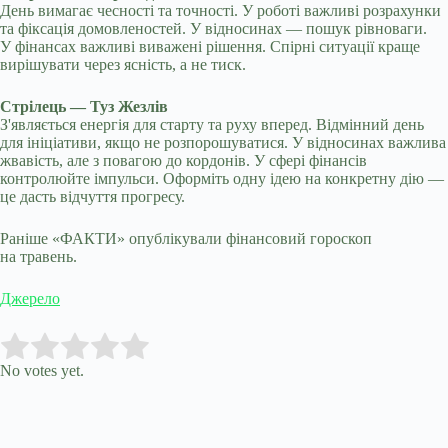
День вимагає чесності та точності. У роботі важливі розрахунки
та фіксація домовленостей. У відносинах — пошук рівноваги.
У фінансах важливі виважені рішення. Спірні ситуації краще
вирішувати через ясність, а не тиск.
Стрілець — Туз Жезлів
З'являється енергія для старту та руху вперед. Відмінний день
для ініціативи, якщо не розпорошуватися. У відносинах важлива
жвавість, але з повагою до кордонів. У сфері фінансів
контролюйте імпульси. Оформіть одну ідею на конкретну дію —
це дасть відчуття прогресу.
Раніше «ФАКТИ» опублікували фінансовий гороскоп
на травень.
Джерело
Submit Rating
Rate this item:
No votes yet.