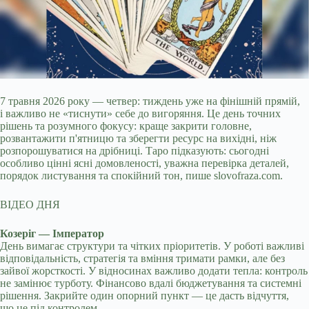
7 травня 2026 року — четвер: тиждень уже на фінішній прямій,
і важливо не «тиснути» себе до вигоряння. Це день точних
рішень та розумного фокусу: краще
закрити головне,
розвантажити п'ятницю та зберегти ресурс на вихідні, ніж
розпорошуватися на дрібниці. Таро підказують: сьогодні
особливо цінні ясні домовленості, уважна перевірка деталей,
порядок листування та спокійний тон, пише slovofraza.com.
ВІДЕО ДНЯ
Козеріг — Імператор
День вимагає структури та чітких пріоритетів. У роботі важливі
відповідальність, стратегія та вміння тримати рамки, але без
зайвої жорсткості. У відносинах важливо додати тепла: контроль
не замінює турботу. Фінансово вдалі бюджетування та системні
рішення. Закрийте один опорний пункт — це дасть відчуття,
що це під контролем.