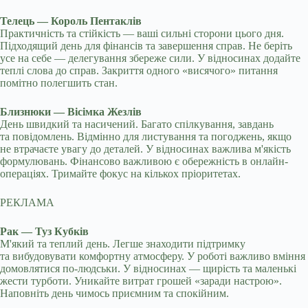
Телець — Король Пентаклів
Практичність та стійкість — ваші сильні сторони цього дня.
Підходящий день для фінансів та завершення справ. Не беріть
усе на себе — делегування збереже сили. У відносинах додайте
теплі слова до справ. Закриття одного «висячого» питання
помітно полегшить стан.
Близнюки — Вісімка Жезлів
День швидкий та насичений. Багато спілкування, завдань
та повідомлень. Відмінно для листування та погоджень, якщо
не втрачаєте увагу до деталей. У відносинах важлива м'якість
формулювань. Фінансово важливою є обережність в онлайн-
операціях. Тримайте фокус на кількох пріоритетах.
РЕКЛАМА
Рак — Туз Кубків
М'який та теплий день. Легше знаходити підтримку
та вибудовувати комфортну атмосферу. У роботі важливо вміння
домовлятися по-людськи. У відносинах — щирість та маленькі
жести турботи. Уникайте витрат грошей «заради настрою».
Наповніть день чимось приємним та спокійним.