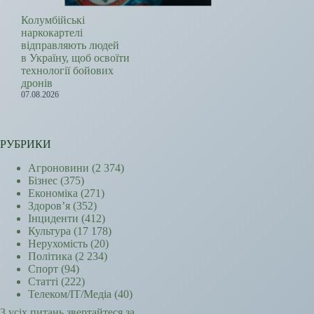
Колумбійські
наркокартелі
відправляють людей
в Україну, щоб освоїти
технології бойових
дронів
07.08.2026
РУБРИКИ
Агроновини
(2 374)
Бізнес
(375)
Економіка
(271)
Здоров’я
(352)
Інциденти
(412)
Культура
(17 178)
Нерухомість
(20)
Політика
(2 234)
Спорт
(94)
Статті
(222)
Телеком/ІТ/Медіа
(40)
З усіх питань звертайтеся за