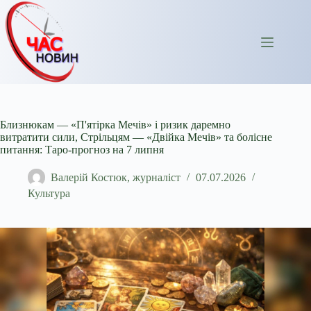
Перейти
до
вмісту
Близнюкам — «П'ятірка Мечів» і ризик даремно
витратити сили, Стрільцям — «Двійка Мечів» та болісне
питання: Таро-прогноз на 7 липня
Валерій Костюк, журналіст
07.07.2026
Культура