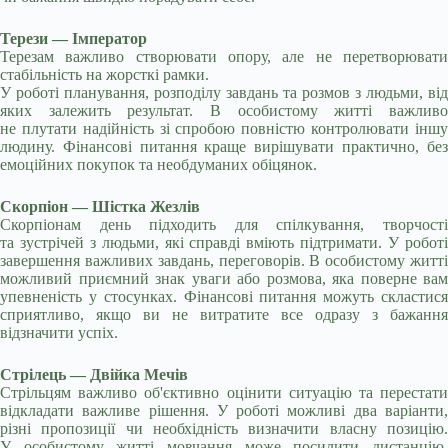
Терези — Імператор
Терезам важливо створювати опору, але не перетворювати
стабільність на жорсткі рамки.
У роботі планування, розподілу завдань та розмов з людьми, від
яких залежить результат. В особистому житті важливо
не плутати надійність зі спробою повністю контролювати іншу
людину. Фінансові питання краще вирішувати практично, без
емоційних покупок та необдуманих обіцянок.
Скорпіон — Шістка Жезлів
Скорпіонам день підходить для спілкування, творчості
та зустрічей з людьми, які справді вміють підтримати. У роботі
завершення важливих завдань, переговорів. В особистому житті
можливий приємний знак уваги або розмова, яка поверне вам
упевненість у стосунках. Фінансові питання можуть скластися
сприятливо, якщо ви не витратите все одразу з бажання
відзначити успіх.
Стрілець — Двійка Мечів
Стрільцям важливо об'єктивно оцінити ситуацію та перестати
відкладати важливе рішення. У роботі можливі два варіанти,
різні пропозиції чи необхідність визначити власну позицію.
У особистому житті мовчання може посилити дистанцію.