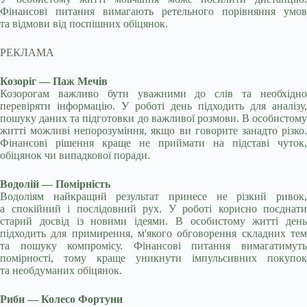
Фінансові питання вимагають ретельного порівняння умов
та відмови від поспішних обіцянок.
РЕКЛАМА
Козоріг — Паж Мечів
Козорогам важливо бути уважними до слів та необхідно
перевіряти інформацію. У роботі день підходить для аналізу,
пошуку даних та підготовки до важливої розмови. В особистому
житті можливі непорозуміння, якщо ви говорите занадто різко.
Фінансові рішення краще не приймати на підставі чуток,
обіцянок чи випадкової поради.
Водолій — Помірність
Водоліям найкращий результат принесе не різкий ривок,
а спокійний і послідовний рух. У роботі корисно поєднати
старий досвід із новими ідеями. В особистому житті день
підходить для примирення, м'якого обговорення складних тем
та пошуку компромісу. Фінансові питання вимагатимуть
помірності, тому краще уникнути імпульсивних покупок
та необдуманих обіцянок.
Риби — Колесо Фортуни