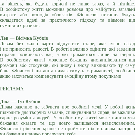
та рішень, які будуть корисні не лише зараз, а й пізніше.
В особистому житті можлива розмова про майбутнє, загальні
витрати або розподіл обов'язків. Фінансові питання будуть
складатися вдалі за практичного підходу та відмови від
сумнівних ризиків.
Лев — Вісімка Кубків
Левам без жалю варто відпустити старе, яке тягне назад
і не приносить радості. В роботі важливо оцінити, які завдання
справді розвивають вас, а які тримаються лише на інерції.
В особистому житті можливе бажання дистанціюватися від
розмови або стосунків, які знову і знову викликають ту саму
біль. Фінансові питання вимагатимуть стриманості, особливо
якщо захочеться компенсувати емоційну втому покупками.
РЕКЛАМА
Діва — Туз Кубків
Дівам важливо не забувати про особисті межі. У роботі день
підходить для творчих завдань, спілкування та справ, де важливе
гарне розуміння людей. У особистому житті може виникнути
бажання сказати те, що довго залишалося невисловленим.
Фінансові рішення краще не приймати під впливом настрою
чи бажання швидко порадувати себе.