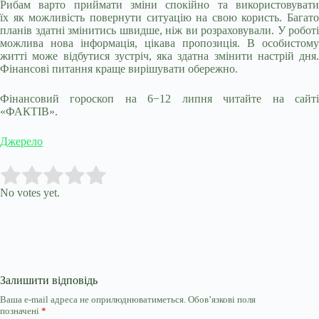
Рибам варто приймати зміни спокійно та використовувати
їх як можливість повернути ситуацію на свою користь. Багато
планів здатні змінитись швидше, ніж ви розраховували. У роботі
можлива нова інформація, цікава пропозиція. В особистому
житті може відбутися зустріч, яка здатна змінити настрій дня.
Фінансові питання краще вирішувати обережно.
Фінансовий гороскоп на 6−12 липня читайте на сайті
«ФАКТІВ».
Джерело
Submit Rating
Rate this item:
No votes yet.
Залишити відповідь
Ваша e-mail адреса не оприлюднюватиметься.
Обов’язкові поля
позначені
*