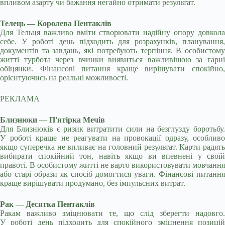
впливом азарту чи бажання негайно отримати результат.
Телець — Королева Пентаклів
Для Тельця важливо вміти створювати надійну опору довкола
себе. У роботі день підходить для розрахунків, планування,
документів та завдань, які потребують терпіння. В особистому
житті турбота через вчинки виявиться важливішою за гарні
обіцянки. Фінансові питання краще вирішувати спокійно,
орієнтуючись на реальні можливості.
РЕКЛАМА
Близнюки — П'ятірка Мечів
Для Близнюків є ризик витратити сили на безглузду боротьбу.
У роботі краще не реагувати на провокації одразу, особливо
якщо суперечка не впливає на головний результат. Карти радять
вибирати спокійний тон, навіть якщо ви впевнені у своїй
правоті. В особистому житті не варто використовувати мовчання
або старі образи як спосіб домогтися уваги. Фінансові питання
краще вирішувати продумано, без імпульсних витрат.
Рак — Десятка Пентаклів
Ракам важливо зміцнювати те, що слід зберегти надовго.
У роботі день підходить для спокійного зміцнення позицій