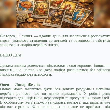
Вівторок, 7 липня — вдалий день для завершення розпочатих
справ, уважного ставлення до деталей та готовності позбутися
звичного сценарію перебігу життя.
ВІДЕО ДНЯ
Деяким знакам доведеться відстоювати свої кордони, іншим —
визнати, що настав час дати подіям розвиватися без зайвого
тиску, стверджують астрологи.
Овен — Лицар Жезлів
Овнам може захотітись діяти без довгих роздумів і негайно
перейти до того, що ви давно відкладали. У роботі день
підходить для ініціативи, переговорів та просування нових ідей.
В особистому житті можлива яскрава розмова, яка вимагатиме
від вас терпіння. Фінансові рішення краще не приймати під