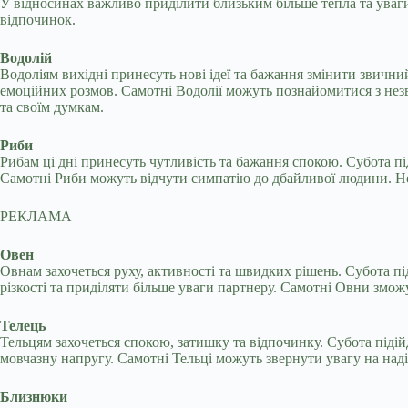
У відносинах важливо приділити близьким більше тепла та уваг
відпочинок.
Водолій
Водоліям вихідні принесуть нові ідеї та бажання змінити звичний
емоційних розмов. Самотні Водолії можуть познайомитися з не
та своїм думкам.
Риби
Рибам ці дні принесуть чутливість та бажання спокою. Субота пі
Самотні Риби можуть відчути симпатію до дбайливої людини. Не
РЕКЛАМА
Овен
Овнам захочеться руху, активності та швидких рішень. Субота пі
різкості та приділяти більше уваги партнеру. Самотні Овни зм
Телець
Тельцям захочеться спокою, затишку та відпочинку. Субота піді
мовчазну напругу. Самотні Тельці можуть звернути увагу на над
Близнюки