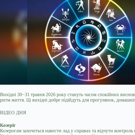
Вихідні 30−31 травня 2026 року стануть часом спокійних висновк
ритм життя. Ці вихідні добре підійдуть для прогулянок, домашніх
ВІДЕО ДНЯ
Козеріг
Козерогам захочеться навести лад у справах та відчути контроль