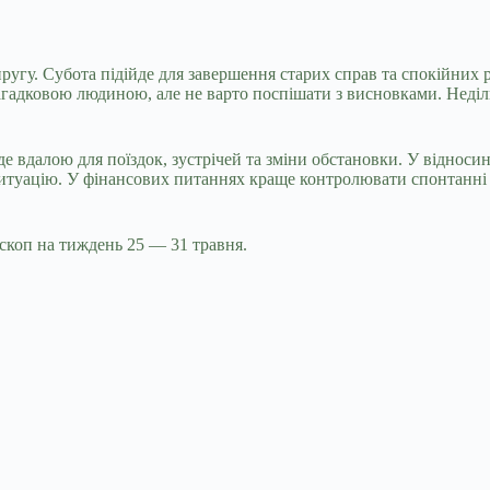
апругу. Субота підійде для завершення старих справ та спокійних
агадковою людиною, але не варто поспішати з висновками. Неділ
де вдалою для поїздок, зустрічей та зміни обстановки. У віднос
туацію. У фінансових питаннях краще контролювати спонтанні ви
коп на тиждень 25 — 31 травня.