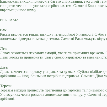
Близнюкам вихідні принесуть багато спілкування, зустрічей та 
говорити чесно і не уникати серйозних тем. Самотні Близнюки 
інформаційного шуму.
РЕКЛАМА
Рак
Ракам захочеться тепла, затишку та емоційної близькості. Субота
допоможе відверта та м'яка розмова. Самотні Раки можуть відчу
Лев
Левам захочеться яскравих емоцій, уваги та приємних вражень. С
Леви зможуть привернути увагу своєю харизмою та впевненістю.
Діва
Дівам захочеться порядку у справах та думках. Субота підійде д
дрібницю — іноді близьким потрібна підтримка. Самотні Діви 
Терези
Терезам вихідні принесуть прагнення до гармонії та приємного с
У стосунках чесна розмова допоможе зняти напругу. Самотні Те
дрібниці.