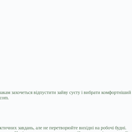
накам захочеться відпустити зайву суєту
і вибрати комфортніший
.com.
ктичних завдань, але не перетворюйте вихідні на робочі будні.