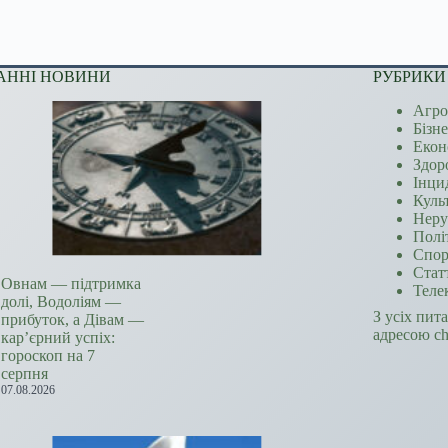
АННІ НОВИНИ
РУБРИКИ
Агро
Бізн
Екон
Здор
Інци
Куль
Неру
Полі
Спор
Стат
Овнам — підтримка
Теле
долі, Водоліям —
З усіх пит
прибуток, а Дівам —
адресою c
кар’єрний успіх:
гороскоп на 7
серпня
07.08.2026