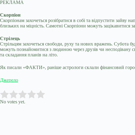
РЕКЛАМА
Скорпіон
Скорпіонам захочеться розібратися в собі та відпустити зайву н
близьких на міцність. Самотні Скорпіони можуть зацікавитися з
Стрілець
Стрільцям захочеться свободи, руху та нових вражень. Субота бу
можуть познайомитися з людиною через друзів чи несподівану си
та складання планів на літо.
Як писали «ФАКТИ», раніше астрологи склали фінансовий горос
Джерело
Submit Rating
Rate this item:
No votes yet.