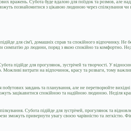
нових вражень. Субота буде вдалою для поїздок та розмов, але н
можуть познайомитися з цікавою людиною через спілкування чи в
 підійде для сім'ї, домашніх справ та спокійного відпочинку. Не 
ти симпатію до людини, поряд з якою спокійно та комфортно. Не
убота підійде для прогулянок, зустрічей та творчості. У віднос
 Можливі витрати на відпочинок, красу та розваги, тому важлив
ля побутових завдань та планування, але не перетворюйте вихідн
можуть зацікавитися спокійною та надійною людиною. Неділя кр
пілкування. Субота підійде для зустрічей, прогулянок та відновл
рези зможуть привернути увагу своєю чарівністю та легкістю. Ф