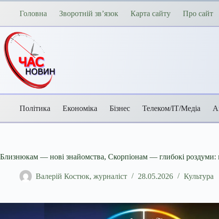
Перейти
до
Головна
Зворотній зв’язок
Карта сайту
Про сайт
вмісту
Політика
Економіка
Бізнес
Телеком/ІТ/Медіа
А
Близнюкам — нові знайомства, Скорпіонам — глибокі роздуми: г
Валерій Костюк, журналіст
28.05.2026
Культура