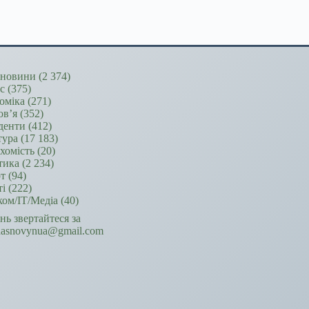
новини
(2 374)
ес
(375)
оміка
(271)
ов’я
(352)
денти
(412)
тура
(17 183)
хомість
(20)
тика
(2 234)
т
(94)
ті
(222)
ком/ІТ/Медіа
(40)
ань звертайтеся за
hasnovynua@gmail.com