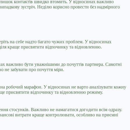
адлишок контактів швидко втомить. У відносинах важливо
ипадкову зустріч. Неділю корисно провести без надмірного
беріть на себе надто багато чужих проблем. У відносинах
діля краще присвятити відпочинку та відновленню.
инах важливо бути уважнішими до почуттів партнера. Самотні
о не забувати про почуття міри.
і на робочий марафон. У відносинах не варто аналізувати кожну
аще присвятити відпочинку та відновленню режиму.
ення стосунків. Важливо не намагатися догодити всім одразу.
інансові витрати краще контролювати, особливо на приємні