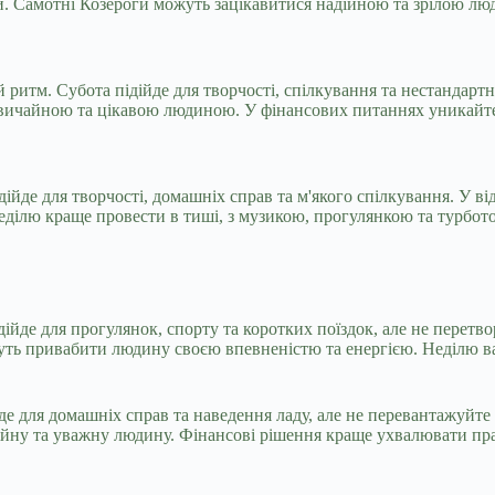
и. Самотні Козероги можуть зацікавитися надійною та зрілою лю
 ритм. Субота підійде для творчості, спілкування та нестандартн
звичайною та цікавою людиною. У фінансових питаннях уникайт
дійде для творчості, домашніх справ та м'якого спілкування. У в
ділю краще провести в тиші, з музикою, прогулянкою та турбото
дійде для прогулянок, спорту та коротких поїздок, але не перет
ожуть привабити людину своєю впевненістю та енергією. Неділю 
йде для домашніх справ та наведення ладу, але не перевантажуйт
ійну та уважну людину. Фінансові рішення краще ухвалювати прак