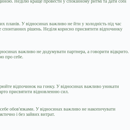
диною. Неділю краще провести у спокійному ритмі та дати собі
их планів. У відносинах важливо не йти у холодність під час
е спонтанних рішень. Неділя корисно присвятити відпочинку
ідносинах важливо не додумувати партнера, а говорити відкрито.
ю про себе.
ворюйте відпочинок на гонку. У відносинах важливо уникати
варто присвятити відновленню сил.
е себе обов'язками. У відносинах важливо не накопичувати
тично і без зайвих витрат.