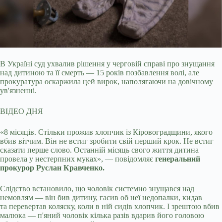
В Україні суд ухвалив рішення у черговій справі про знущання
над дитиною та її смерть — 15 років позбавлення волі, але
прокуратура оскаржила цей вирок, наполягаючи
на довічному
ув'язненні.
ВІДЕО ДНЯ
«8 місяців. Стільки прожив хлопчик із Кіровоградщини, якого
вбив вітчим. Він не встиг зробити свій перший крок. Не встиг
сказати перше слово. Останній місяць свого життя дитина
провела у нестерпних муках», — повідомляє
генеральний
прокурор Руслан Кравченко.
Слідство встановило, що чоловік системно знущався над
немовлям — він бив дитину, гасив об неї недопалки, кидав
та перевертав коляску, коли в ній сидів хлопчик. І зрештою вбив
малюка — п'яний чоловік кілька разів вдарив його головою