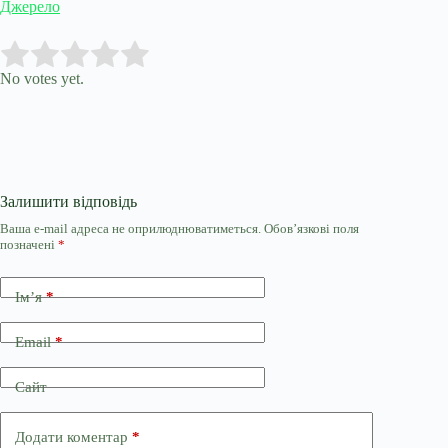
Джерело
Submit Rating
Rate this item:
No votes yet.
Залишити відповідь
Ваша e-mail адреса не оприлюднюватиметься.
Обов’язкові поля
позначені
*
Ім’я
*
Email
*
Сайт
Додати коментар
*