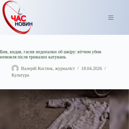
Перейти
до
вмісту
Бив, кидав, гасив недопалки об шкіру: вітчим убив
немовля після тривалих катувань
Валерій Костюк, журналіст
18.04.2026
Культура