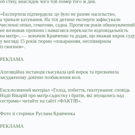
об стіну, внаслідок чого той помер того ж дня.
«Експертиза підтвердила: це було не разове насильство,
а тривале катування. На тілі дитини експерти зафіксували
численні опіки, гематоми, садна. Протягом років обвинувачений
не визнавав провини і намагався перекласти відповідальність
на матір», — зазначив Кравченко та додав, що вважав вирок суду
у вигляді 15 років тюрми «покаранням, неспівмірним
із скоєним».
РЕКЛАМА
Апеляційна інстанція скасувала цей вирок та призначила
засудженому довічне позбавлення волі.
Ексклюзивний матеріал «Голод, побиття, ґвалтування: сповідь
Надії Вікарій про матір-садистку і братів, які знущались над
сестрами» читайте на сайті «ФАКТІВ».
Фото зі сторінки Руслана Кравченка
РЕКЛАМА