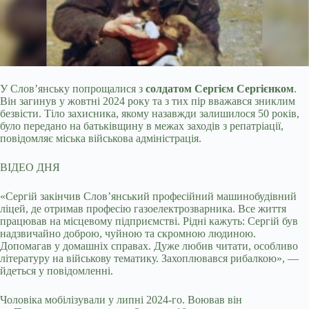
У Слов’янську попрощалися з
солдатом Сергієм Сергієнком
.
Він загинув у жовтні 2024 року та з тих пір вважався зниклим
безвісти. Тіло захисника, якому назавжди
залишилося 50 років,
було передано на батьківщину в межах заходів з репатріації,
повідомляє міська військова адміністрація.
ВІДЕО ДНЯ
«Сергій закінчив Слов’янський професійний машинобудівний
ліцей, де отримав професію газоелектрозварника. Все життя
працював на місцевому підприємстві. Рідні кажуть: Сергій був
надзвичайно доброю, чуйною та скромною людиною.
Допомагав у домашніх справах. Дуже любив читати, особливо
літературу на військову тематику. Захоплювався рибалкою», —
йдеться у повідомленні.
Чоловіка мобілізували у липні 2024-го. Воював він