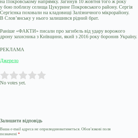
на Покровському напрямку. Загинув 10 жовтня того ж року
у бою поблизу селища Цукурине Покровського району. Сергія
Сергієнка поховали на кладовищі Залізничного мікрорайону.
В Слов’янську у нього залишився рідний брат.
Раніше «ФАКТИ» писали про загибель від удару ворожого
дрону захисника з Київщини, який з 2016 року боронив Україну.
РЕКЛАМА
Джерело
Submit Rating
Rate this item:
No votes yet.
Залишити відповідь
Ваша e-mail адреса не оприлюднюватиметься.
Обов’язкові поля
позначені
*