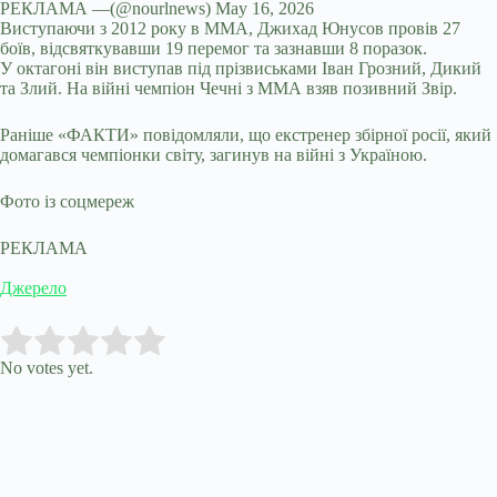
РЕКЛАМА —(@nourlnews) May 16, 2026
Виступаючи з 2012 року в ММА, Джихад Юнусов провів 27
боїв, відсвяткувавши 19 перемог та зазнавши 8 поразок.
У октагоні він виступав під прізвиськами Іван Грозний, Дикий
та Злий. На війні чемпіон Чечні з ММА взяв позивний Звір.
Раніше «ФАКТИ» повідомляли, що екстренер збірної росії, який
домагався чемпіонки світу, загинув на війні з Україною.
Фото із соцмереж
РЕКЛАМА
Джерело
Submit Rating
Rate this item:
No votes yet.