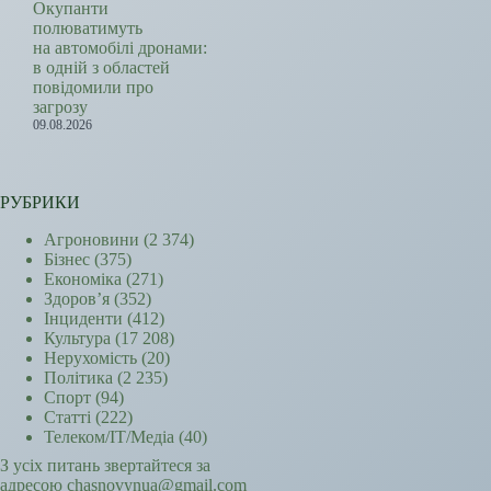
Окупанти
полюватимуть
на автомобілі дронами:
в одній з областей
повідомили про
загрозу
09.08.2026
РУБРИКИ
Агроновини
(2 374)
Бізнес
(375)
Економіка
(271)
Здоров’я
(352)
Інциденти
(412)
Культура
(17 208)
Нерухомість
(20)
Політика
(2 235)
Спорт
(94)
Статті
(222)
Телеком/ІТ/Медіа
(40)
З усіх питань звертайтеся за
адресою chasnovynua@gmail.com