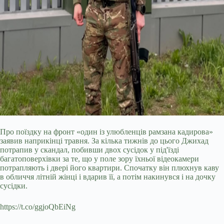
Про поїздку на фронт «один із улюбленців рамзана кадирова»
заявив наприкінці травня. За кілька тижнів до цього Джихад
потрапив у скандал, побивши двох сусідок у під'їзді
багатоповерхівки за те, що у поле зору їхньої відеокамери
потрапляють і двері його квартири. Спочатку він плюхнув каву
в обличчя літній жінці і вдарив її, а потім накинувся і на дочку
сусідки.
https://t.co/ggjoQbEiNg