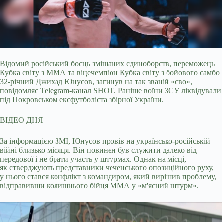
Відомий російський боєць змішаних єдиноборств, переможець
Кубка світу з ММА та віцечемпіон Кубка світу з бойового самбо
32-річний Джихад Юнусов, загинув на так званій
«сво»,
повідомляє Telegram-канал SHOT. Раніше воїни ЗСУ ліквідували
під Покровськом ексфутболіста збірної України.
ВІДЕО ДНЯ
За інформацією ЗМІ, Юнусов провів на українсько-російській
війні близько місяця. Він повинен був служити далеко від
передової і не брати участь у штурмах. Однак на місці,
як стверджують представники чеченського опозиційного руху,
у нього стався конфлікт з командиром, який вирішив проблему,
відправивши колишнього бійця ММА у «м'ясний штурм».