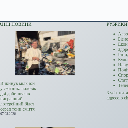
АННІ НОВИНИ
РУБРИКИ
Агро
Бізн
Екон
Здор
Інци
Куль
Неру
Полі
Спор
Стат
Викинув мільйон
Теле
у смітник: чоловік
З усіх пит
дві доби шукав
адресою c
виграшний
лотерейний білет
серед тонн сміття
07.08.2026