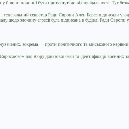
йну й вони повинні бути притягнуті до відповідальності. Тут безк
 і генеральний секретар Ради Європи Ален Берсе підписали угод
алу щодо злочину агресії була підписана в будівлі Ради Європи у
увачених, зокрема — проти політичного та військового керівницт
вросоюзом для збору доказової бази та ідентифікації воєнних з