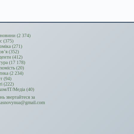
новини
(2 374)
ес
(375)
оміка
(271)
ов’я
(352)
денти
(412)
тура
(17 178)
хомість
(20)
тика
(2 234)
т
(94)
ті
(222)
ком/ІТ/Медіа
(40)
ань звертайтеся за
hasnovynua@gmail.com