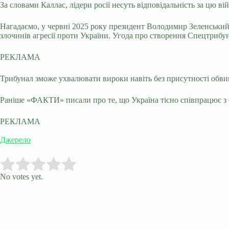
За словами Каллас, лідери росії несуть відповідальність за цю ві
Нагадаємо, у червні 2025 року президент Володимир Зеленський
злочинів агресії проти України. Угода про створення Спецтрибун
РЕКЛАМА
Трибунал зможе ухвалювати вироки навіть без присутності обвин
Раніше «ФАКТИ» писали про те, що Україна тісно співпрацює з Є
РЕКЛАМА
Джерело
Submit Rating
Rate this item:
No votes yet.