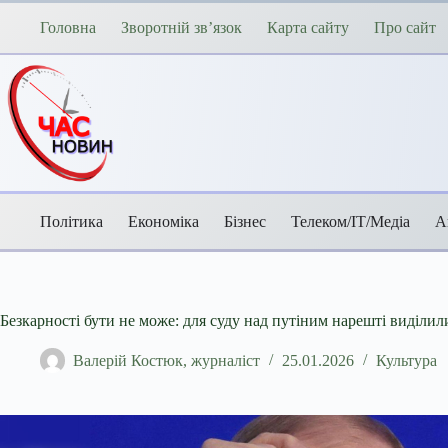
Перейти
до
Головна
Зворотній зв’язок
Карта сайту
Про сайт
вмісту
Політика
Економіка
Бізнес
Телеком/ІТ/Медіа
А
Безкарності бути не може: для суду над путіним нарешті виділи
Валерій Костюк, журналіст
25.01.2026
Культура