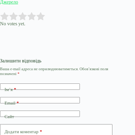
Джерело
Submit Rating
Rate this item:
No votes yet.
Залишити відповідь
Ваша e-mail адреса не оприлюднюватиметься.
Обов’язкові поля
позначені
*
Ім’я
*
Email
*
Сайт
Додати коментар
*