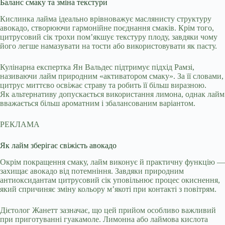
Баланс смаку та зміна текстури
Кислинка лайма ідеально врівноважує маслянисту структуру
авокадо, створюючи гармонійне поєднання смаків. Крім того,
цитрусовий сік трохи пом’якшує текстуру плоду, завдяки чому
його легше намазувати на тости або використовувати як пасту.
Кулінарна експертка Ян Вальдес підтримує підхід Рамзі,
називаючи лайм природним «активатором смаку». За її словами,
цитрус миттєво освіжає страву та робить її більш виразною.
Як альтернативу допускається використання лимона, однак лайм
вважається більш ароматним і збалансованим варіантом.
РЕКЛАМА
Як лайм зберігає свіжість авокадо
Окрім покращення смаку, лайм виконує й практичну функцію —
захищає авокадо від потемніння. Завдяки природним
антиоксидантам цитрусовий сік уповільнює процес окиснення,
який спричиняє зміну кольору м’якоті при контакті з повітрям.
Дієтолог Жанетт зазначає, що цей прийом особливо важливий
при приготуванні гуакамоле. Лимонна або лаймова кислота