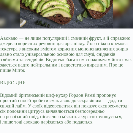
Авокадо — не лише популярний і смачний фрукт, а й справжнє
джерело корисних речовин для організму. Його ніжна кремова
текстура з високим вмістом корисних
мононенасичених жирів
давно стало універсальною основою для смузі, сніданків
з яйцями та сендвічів. Водночас багатьом споживачам його смак
здається надто нейтральним і недостатньо виразним. Про це
пише Mirror.
ВІДЕО ДНЯ
Відомий британський шеф-кухар Гордон Рамзі пропонує
простий спосіб зробити смак авокадо яскравішим — додати
свіжий лайм. У своїх відеорецептах він показує експрес-метод:
сік половини цитруса вичавлюється безпосередньо
на розрізаний плід, після чого м’якоть акуратно змащується,
і лише тоді авокадо нарізається або подається.