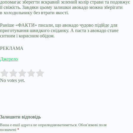
допомагає зберегти яскравий зелений колір страви та подовжує
її свіжість. Завдяки цьому залишки авокадо можна зберігати
в холодильнику без втрати якості.
Раніше «ФАКТИ» писали, що авокадо чудово підійде для
приготування швидкого сніданку. А паста з авокадо стане
ситним і корисним обідом.
РЕКЛАМА
Джерело
Submit Rating
Rate this item:
No votes yet.
Залишити відповідь
Ваша e-mail адреса не оприлюднюватиметься.
Обов’язкові поля
позначені
*