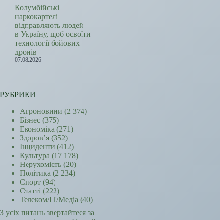
Колумбійські
наркокартелі
відправляють людей
в Україну, щоб освоїти
технології бойових
дронів
07.08.2026
РУБРИКИ
Агроновини
(2 374)
Бізнес
(375)
Економіка
(271)
Здоров’я
(352)
Інциденти
(412)
Культура
(17 178)
Нерухомість
(20)
Політика
(2 234)
Спорт
(94)
Статті
(222)
Телеком/ІТ/Медіа
(40)
З усіх питань звертайтеся за