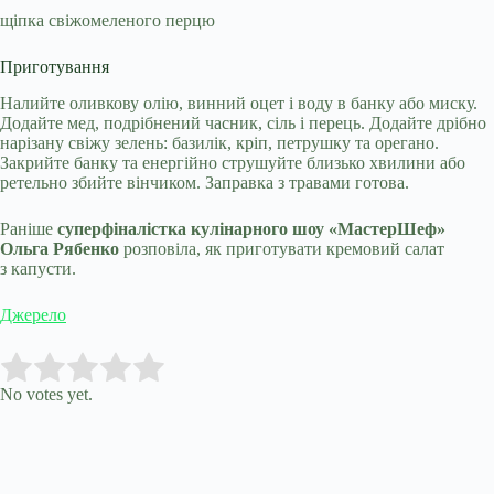
щіпка свіжомеленого перцю
Приготування
Налийте оливкову олію, винний оцет і воду в банку або миску.
Додайте мед, подрібнений часник, сіль і перець. Додайте дрібно
нарізану свіжу зелень: базилік, кріп, петрушку та орегано.
Закрийте банку та енергійно струшуйте близько хвилини або
ретельно збийте вінчиком. Заправка з травами готова.
Раніше
суперфіналістка кулінарного шоу «МастерШеф»
Ольга Рябенко
розповіла, як приготувати кремовий салат
з капусти.
Джерело
Submit Rating
Rate this item:
No votes yet.