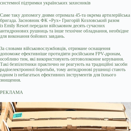
системної підтримки українських захисників
Саме таку допомогу днями отримала 45-та окрема артилерійська
бригада. Засновник ФК «Рух» Григорій Козловський разом
із Emily Resort передали військовим десять сучасних
антидронових рушниць та інше технічне обладнання, необхідне
для виконання бойових завдань.
За словами військовослужбовців, отримане оснащення
допоможе ефективніше протидіяти російським FPV-дронам,
особливо тим, які використовують оптоволоконне керування.
Такі безпілотники практично не реагують на традиційні засоби
радіоелектронної боротьби, тому антидронові рушниці стають
одним із небагатьох ефективних інструментів для їхнього
знищення.
РЕКЛАМА