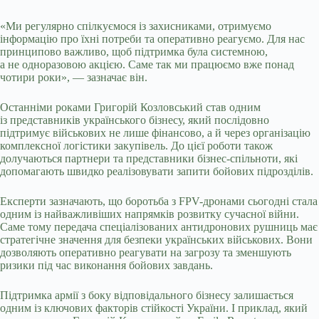
«Ми регулярно спілкуємося із захисниками, отримуємо
інформацію про їхні потреби та оперативно реагуємо. Для нас
принципово важливо, щоб підтримка була системною,
а не одноразовою акцією. Саме так ми працюємо вже понад
чотири роки», — зазначає він.
Останніми роками Григорій Козловський став одним
із представників українського бізнесу, який послідовно
підтримує військових не лише фінансово, а й через організацію
комплексної логістики закупівель. До цієї роботи також
долучаються партнери та представники бізнес-спільноти, які
допомагають швидко реалізовувати запити бойових підрозділів.
Експерти зазначають, що боротьба з FPV-дронами сьогодні стала
одним із найважливіших напрямків розвитку сучасної війни.
Саме тому передача спеціалізованих антидронових рушниць має
стратегічне значення для безпеки українських військових. Вони
дозволяють оперативно реагувати на загрозу та зменшують
ризики під час виконання бойових завдань.
Підтримка армії з боку відповідального бізнесу залишається
одним із ключових факторів стійкості України. І приклад, який