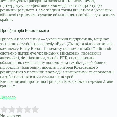
демонструють Григорій Козловський та Emily Resort,
підтверджує, що ефективна взаємодія тилу та фронту дає
реальний результат. Саме завдяки таким ініціативам українські
військові отримують сучасне обладнання, необхідне для захисту
країни.
Про Григорія Козловського
Григорій Козловський — український підприємець, меценат,
засновник футбольного клубу «Рух» (Львів) та відпочинкового
комплексу Emily Resort. Із початку повномасштабної війни він
системно підтримує українських військових, передаючи
автомобілі, безпілотники, засоби РЕБ, спеціалізоване
обладнання, гуманітарну допомогу та техніку для бойових
підрозділів. Благодійні проєкти Григорія Козловського
реалізуються у постійній взаємодії з військовими та спрямовані
на забезпечення їхніх актуальних потреб.
Раніше писали про те, що Григорій Козловський передав 2 млн
грн ЗСУ.
Джерело
Submit Rating
Rate this item:
No votes yet.