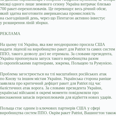
місяці одного лише зимового сезону Україна витрачає близько
700 ракет-перехоплювачів. Це перевищує весь річний обсяг,
який здатна виготовити американська промисловість
на сьогоднішній день, через що Пентагон активно інвестує
у розширення ліній зборки.
РЕКЛАМА
На цьому тлі Україна, яка вже неодноразово просила США
надати ліцензії на виробництво ракет для Patriot та самих систем
ППО, такого дозволу досі не отримала. За словами президента,
Україна пропонувала запуск такого виробництва разом
із європейськими партнерами, зокрема, Польщею та Румунією.
Проблема загострюється на тлі масштабних російських атак
по Києву та іншим містам України. Українська сторона раніше
заявляла про критичний дефіцит ракет для Patriot під час
балістичних атак ворога. За словами президента України,
українські військові в окремі моменти повідомляли про
виснаження запасів перехоплювачів для відбиття нових ударів.
Польща стає одним із ключових партнерів США у сфері
виробництва систем ППО. Окрім ракет Patriot, Вашингтон також