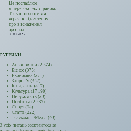
Це послаблює
в переговорах з Іраном:
Трамп розлютився
через повідомлення
про виснаження
арсеналів
08.08.2026
РУБРИКИ
Агроновини
(2 374)
Бізнес
(375)
Економіка
(271)
Здоров’я
(352)
Інциденти
(412)
Культура
(17 198)
Нерухомість
(20)
Політика
(2 235)
Спорт
(94)
Статті
(222)
Телеком/ІТ/Медіа
(40)
З усіх питань звертайтеся за
адресою chasnovynua@gmail.com