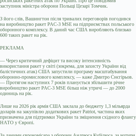
російських ракетних атак по Україні. Про це повідомив
заступник міністра оборони Польщі Цезарі Томчик.
З його слів, Вашингтон після тривалих переговорів погодився
на виробництво ракет PAC-3 MSE на підприємствах польського
оборонного комплексу. В даний час США виробляють близько
600 таких ракет на рік.
РЕКЛАМА
— Через критичний дефіцит та високу інтенсивність
використання ракет у світі (зокрема, для захисту України від
балістичних атак) США запустили програму масштабування
оборонно-промислового комплексу, — каже Дмитро Снєгірьов.
— Протягом наступних 7 років планується збільшити річне
виробництво ракет PAC-3 MSE більш ніж утричі — до 2000
одиниць на рік.
Лише на 2026 рік армія США заклала до бюджету 1,3 мільярда
доларів на закупівлю додаткових ракет Patriot, частина яких
призначена для підтримки України та зміцнення східного флангу
НАТО у Європі.
За даними єврокомісара з оборони Андрюса Кубілюса, за чотири