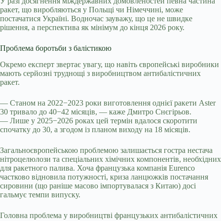
У разі досягнення міждержавних домовленостей певна частина
ракет, що виробляються у Польщі чи Німеччині, може
постачатися Україні. Водночас зауважу, що це не швидке
рішення, а перспектива як мінімум до кінця 2026 року.
Проблема боротьби з балістикою
Окремо експерт звертає увагу, що навіть європейські виробники
мають серйозні труднощі з виробництвом антибалістичних
ракет.
— Станом на 2022−2023 роки виготовлення однієї ракети Aster
30 тривало до 40−42 місяців, — каже Дмитро Снєгірьов.
— Лише у 2025−2026 роках цей термін вдалося скоротити
спочатку до 30, а згодом із планом виходу на 18 місяців.
Загальноєвропейською проблемою залишається гостра нестача
нітроцелюлози та спеціальних хімічних компонентів, необхідних
для ракетного палива. Хоча французька компанія Eurenco
частково відновила потужності, криза ланцюжків постачання
сировини (що раніше масово імпортувалася з Китаю) досі
гальмує темпи випуску.
Головна проблема у виробництві французьких антибалістичних