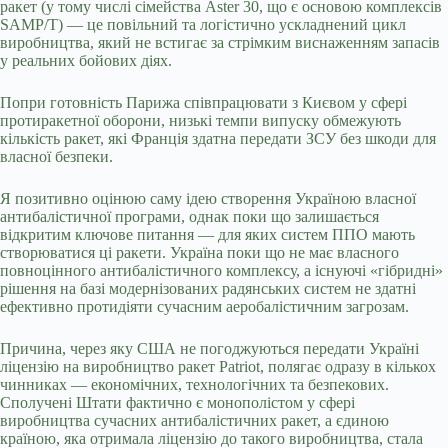
ракет (у тому числі сімейства Aster 30, що є основою комплексів
SAMP/T) — це повільний та логістично ускладнений цикл
виробництва, який не встигає за стрімким виснаженням запасів
у реальних бойових діях.
Попри готовність Парижа співпрацювати з Києвом у сфері
протиракетної оборони, низькі темпи випуску обмежують
кількість ракет, які Франція здатна передати ЗСУ без шкоди для
власної безпеки.
Я позитивно оцінюю саму ідею створення Україною власної
антибалістичної програми, однак поки що залишається
відкритим ключове питання — для яких систем ППО мають
створюватися ці ракети. Україна поки що не має власного
повноцінного антибалістичного комплексу, а існуючі «гібридні»
рішення на базі модернізованих радянських систем не здатні
ефективно протидіяти сучасним аеробалістичним загрозам.
Причина, через яку США не погоджуються передати Україні
ліцензію на виробництво ракет Patriot, полягає одразу в кількох
чинниках — економічних, технологічних та безпекових.
Сполучені Штати фактично є монополістом у сфері
виробництва сучасних антибалістичних ракет, а єдиною
країною, яка отримала ліцензію до такого виробництва, стала