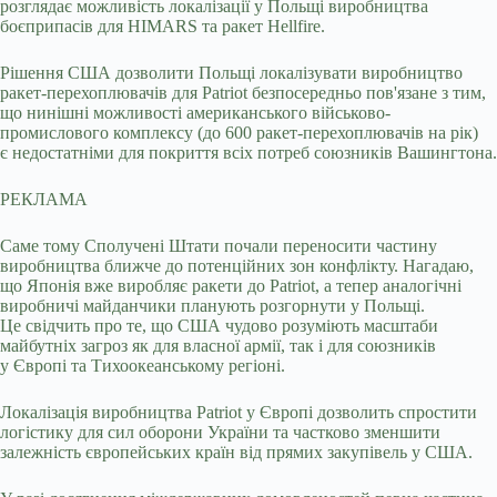
розглядає можливість локалізації у Польщі виробництва
боєприпасів для HIMARS та ракет Hellfire.
Рішення США дозволити Польщі локалізувати виробництво
ракет-перехоплювачів для Patriot безпосередньо пов'язане з тим,
що нинішні можливості американського військово-
промислового комплексу (до 600 ракет-перехоплювачів на рік)
є недостатніми для покриття всіх потреб союзників Вашингтона.
РЕКЛАМА
Саме тому Сполучені Штати почали переносити частину
виробництва ближче до потенційних зон конфлікту. Нагадаю,
що Японія вже виробляє ракети до Patriot, а тепер аналогічні
виробничі майданчики планують розгорнути у Польщі.
Це свідчить про те, що США чудово розуміють масштаби
майбутніх загроз як для власної армії, так і для союзників
у Європі та Тихоокеанському регіоні.
Локалізація виробництва Patriot у Європі дозволить спростити
логістику для сил оборони України та частково зменшити
залежність європейських країн від прямих закупівель у США.