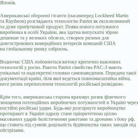
Японія.
Американські оборонні гіганти (насамперед Lockheed Martin
та Raytheon) розглядають технологію Patriot як ексклюзивний
та дуже прибутковий продукт. Поява нового потужного
виробника в особі України, яка здатна випускати зброю
дешевше та у великих обсягах, створює ризики для
довгострокових комерційних інтересів компаній США
на глобальному ринку озброєнь.
Водночас США побоюються витоку критично важливих
технологій у росію. Ракети Patriot сімейства PAC-3 мають
унікальні та надсекретні головки самонаведення. Передача такої
документації країні, біля якої ведеться повномасштабна війна,
несе ризик перехоплення технологій російської розвідкою.
Крім того, американська сторона враховує ризик фізичного
знищення потенційних виробничих потужностей в Україні через
постійні російські удари. Будь-яке розгорнуте виробництво
протиракет в Україні одразу стане пріоритетною ціллю
масованих ударів балістичними ракетами та дронами з боку рф,
що ставить під сумнів доцільність будівництва таких заводів під
обстрілами.