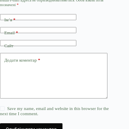
Ваша e-mail адреса не оприлюднюватиметься.
Обов’язкові поля
позначені
*
Ім’я
*
Email
*
Сайт
Додати коментар
*
Save my name, email and website in this browser for the
next time I comment.