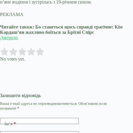
п’яне водіння і зустрілась з 19-річним сином.
РЕКЛАМА
Читайте також: Бо станеться щось справді трагічне: Кім
Кардаш’ян жахливо боїться за Брітні Спірс
Джерело
Submit Rating
Rate this item:
No votes yet.
Залишити відповідь
Ваша e-mail адреса не оприлюднюватиметься.
Обов’язкові поля
позначені
*
Ім’я
*