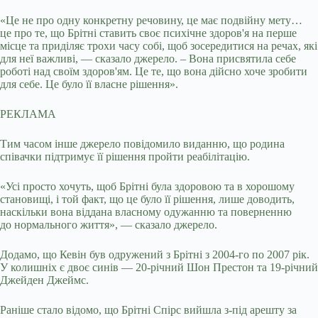
«Це не про одну конкретну речовину, це має подвійну мету…
це про те, що Брітні ставить своє психічне здоров'я на перше
місце та приділяє трохи часу собі, щоб зосередитися на речах, які
для неї важливі, — сказало джерело. – Вона присвятила себе
роботі над своїм здоров'ям. Це те, що вона дійсно хоче зробити
для себе. Це було її власне рішення».
РЕКЛАМА
Тим часом інше джерело повідомило виданню, що родина
співачки підтримує її рішення пройти реабілітацію.
«Усі просто хочуть, щоб Брітні була здоровою та в хорошому
становищі, і той факт, що це було її рішення, лише доводить,
наскільки вона віддана власному одужанню та поверненню
до нормального життя», — сказало джерело.
Додамо, що Кевін був одружений з Брітні з 2004-го по 2007 рік.
У колишніх є двоє синів — 20-річний Шон Престон та 19-річний
Джейден Джеймс.
Раніше стало відомо, що Брітні Спірс вийшла з-під арешту за