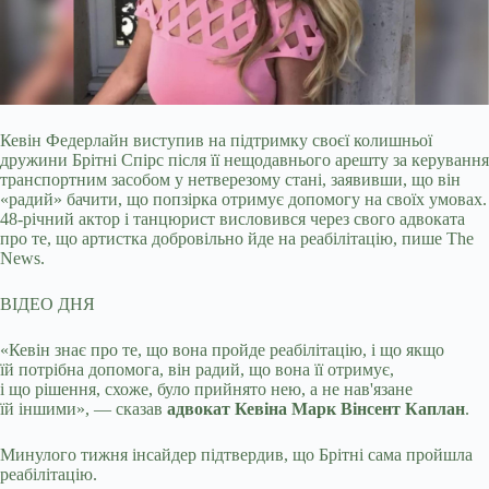
Кевін Федерлайн виступив на підтримку своєї колишньої
дружини Брітні Спірс після її нещодавнього арешту за керування
транспортним засобом у нетверезому стані, заявивши,
що він
«радий» бачити, що попзірка отримує допомогу на своїх умовах.
48-річний актор і танцюрист висловився через свого адвоката
про те, що артистка добровільно йде на реабілітацію, пише The
News.
ВІДЕО ДНЯ
«Кевін знає про те, що вона пройде реабілітацію, і що якщо
їй потрібна допомога, він радий, що вона її отримує,
і що рішення, схоже, було прийнято нею, а не нав'язане
їй іншими», — сказав
адвокат Кевіна Марк Вінсент Каплан
.
Минулого тижня інсайдер підтвердив, що Брітні сама пройшла
реабілітацію.