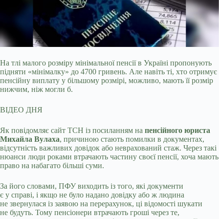
На тлі малого розміру мінімальної пенсії в Україні пропонують
підняти «мінімалку» до 4700 гривень. Але навіть ті, хто отримує
пенсійну виплату у більшому
розмірі, можливо, мають її розмір
нижчим, ніж могли б.
ВІДЕО ДНЯ
Як повідомляє сайт ТСН із посиланням на
пенсійного юриста
Михайла Вулаха
, причиною стають помилки в документах,
відсутність важливих довідок або неврахований стаж. Через такі
нюанси люди роками втрачають частину своєї пенсії, хоча мають
право на набагато більші суми.
За його словами, ПФУ виходить із того, які документи
є у справі, і якщо не було надано довідку або ж людина
не звернулася із заявою на перерахунок, ці відомості шукати
не будуть. Тому пенсіонери втрачають гроші через те,