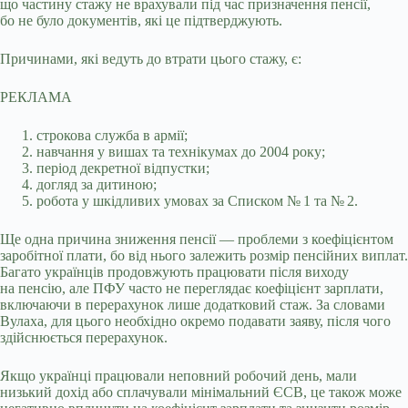
що частину стажу не врахували під час призначення пенсії,
бо не було документів, які це підтверджують.
Причинами, які ведуть до втрати цього стажу, є:
РЕКЛАМА
строкова служба в армії;
навчання у вишах та технікумах до 2004 року;
період декретної відпустки;
догляд за дитиною;
робота у шкідливих умовах за Списком № 1 та № 2.
Ще одна причина зниження пенсії — проблеми з коефіцієнтом
заробітної плати, бо від нього залежить розмір пенсійних виплат.
Багато українців продовжують працювати після виходу
на пенсію, але ПФУ часто не переглядає коефіцієнт зарплати,
включаючи в перерахунок лише додатковий стаж. За словами
Вулаха, для цього необхідно окремо подавати заяву, після чого
здійснюється перерахунок.
Якщо українці працювали неповний робочий день, мали
низький дохід або сплачували мінімальний ЄСВ, це також може