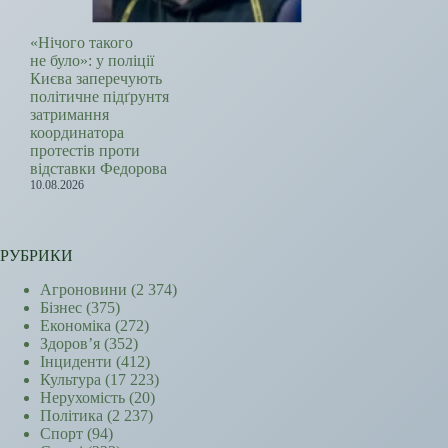
«Нічого такого
не було»: у поліції
Києва заперечують
політичне підґрунтя
затримання
координатора
протестів проти
відставки Федорова
10.08.2026
РУБРИКИ
Агроновини
(2 374)
Бізнес
(375)
Економіка
(272)
Здоров’я
(352)
Інциденти
(412)
Культура
(17 223)
Нерухомість
(20)
Політика
(2 237)
Спорт
(94)