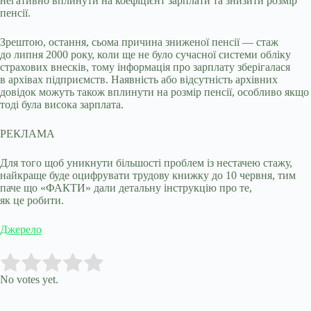
негативно вплинути на коефіцієнт зарплати та знизити розмір
пенсії.
Зрештою, остання, сьома причина зниженої пенсії — стаж
до липня 2000 року, коли ще не було сучасної системи обліку
страхових внесків, тому інформація про зарплату зберігалася
в архівах підприємств. Наявність або відсутність архівних
довідок можуть також вплинути на розмір пенсії, особливо якщо
тоді була висока зарплата.
РЕКЛАМА
Для того щоб уникнути більшості проблем із нестачею стажу,
найкраще буде оцифрувати трудову книжку до 10 червня, тим
паче що «ФАКТИ» дали детальну інструкцію про те,
як це робити.
Джерело
Submit Rating
Rate this item:
No votes yet.