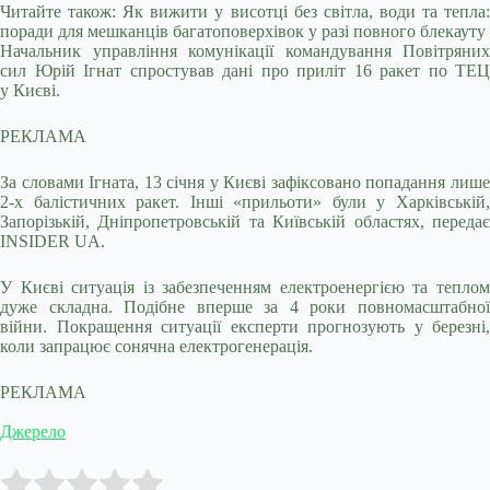
Читайте також: Як вижити у висотці без світла, води та тепла:
поради для мешканців багатоповерхівок у разі повного блекауту
Начальник управління комунікації командування Повітряних
сил Юрій Ігнат спростував дані про приліт 16 ракет по ТЕЦ
у Києві.
РЕКЛАМА
За словами Ігната, 13 січня у Києві зафіксовано попадання лише
2-х балістичних ракет. Інші «прильоти» були у Харківській,
Запорізькій, Дніпропетровській та Київській областях, передає
INSIDER UA.
У Києві ситуація із забезпеченням електроенергією та теплом
дуже складна. Подібне вперше за 4 роки повномасштабної
війни. Покращення ситуації експерти прогнозують у березні,
коли запрацює сонячна електрогенерація.
РЕКЛАМА
Джерело
Submit Rating
Rate this item: