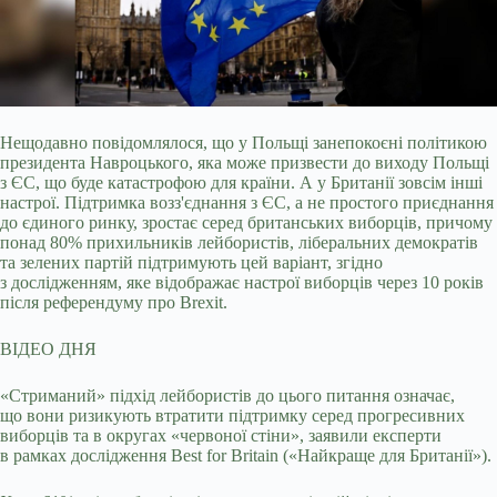
Нещодавно повідомлялося, що у Польщі занепокоєні політикою
президента Навроцького, яка може призвести до виходу Польщі
з ЄС, що буде катастрофою для країни. А у Британії
зовсім інші
настрої. Підтримка возз'єднання з ЄС, а не простого приєднання
до єдиного ринку, зростає серед британських виборців, причому
понад 80% прихильників лейбористів, ліберальних демократів
та зелених партій підтримують цей варіант, згідно
з дослідженням, яке відображає настрої виборців через 10 років
після референдуму про Brexit.
ВІДЕО ДНЯ
«Стриманий» підхід лейбористів до цього питання означає,
що вони ризикують втратити підтримку серед прогресивних
виборців та в округах «червоної стіни», заявили експерти
в рамках дослідження Best for Britain («Найкраще для Британії»).