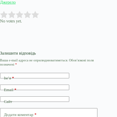
Джерело
Submit Rating
Rate this item:
No votes yet.
Залишити відповідь
Ваша e-mail адреса не оприлюднюватиметься.
Обов’язкові поля
позначені
*
Ім’я
*
Email
*
Сайт
Додати коментар
*