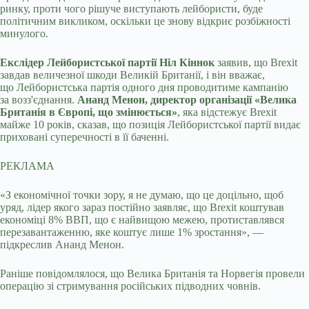
ринку, проти чого рішуче виступають лейбористи, буде
політичним викликом, оскільки це знову відкриє розбіжності
минулого.
Екслідер Лейбористської партії Ніл Кіннок
заявив, що Brexit
завдав величезної шкоди Великій Британії, і він вважає,
що Лейбористська партія одного дня проводитиме кампанію
за возз'єднання.
Ананд Менон, директор організації «Велика
Британія в Європі, що змінюється»
, яка відстежує Brexit
майже 10 років, сказав, що позиція Лейбористської партії видає
приховані суперечності в її баченні.
РЕКЛАМА
«З економічної точки зору, я не думаю, що це доцільно, щоб
уряд, лідер якого зараз постійно заявляє, що Brexit коштував
економіці 8% ВВП, що є найвищою межею, протиставлявся
перезавантаженню, яке коштує лише 1% зростання», —
підкреслив Ананд Менон.
Раніше повідомлялося, що Велика Британія та Норвегія провели
операцію зі стримування російських підводних човнів.