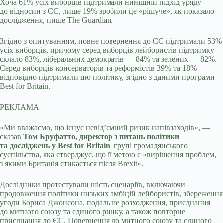
Хоча 61% усіх виборців підтримали нинішній підхід уряду
до відносин з ЄС, лише 19% зробили це «рішуче», як показало
дослідження, пише The Guardian.
Згідно з опитуванням, повне повернення до ЄС підтримали 53%
усіх виборців, причому серед виборців лейбористів підтримку
склало 83%, ліберальних демократів — 84% та зелених — 82%.
Серед виборців-консерваторів та реформістів 39% та 18%
відповідно підтримали цю політику, згідно з даними програми
Best for Britain.
РЕКЛАМА
«Ми вважаємо, що існує невід’ємний ризик напівзаходів», —
сказав
Том Бруфатто, директор з питань політики
та досліджень у Best for Britain
, групі громадянського
суспільства, яка стверджує, що її метою є «вирішення проблем,
з якими Британія стикається після Brexit».
Дослідники протестували шість сценаріїв, включаючи
продовження політики низьких амбіцій лейбористів, збереження
угоди Бориса Джонсона, подальше розходження, приєднання
до митного союзу та єдиного ринку, а також повторне
приєднання до ЄС. Повернення до митного союзу та єдиного