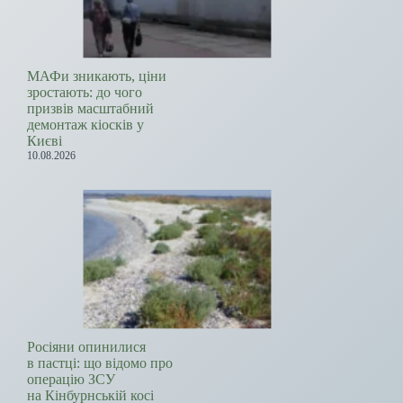
МАФи зникають, ціни
зростають: до чого
призвів масштабний
демонтаж кіосків у
Києві
10.08.2026
Росіяни опинилися
в пастці: що відомо про
операцію ЗСУ
на Кінбурнській косі