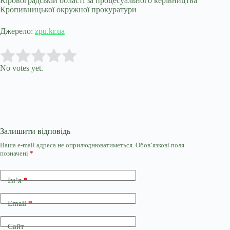
Кіровоградській області за процесуального керівництва
Кропивницької окружної прокуратури
Джерело:
zpu.kr.ua
Submit Rating
Rate this item:
No votes yet.
Залишити відповідь
Ваша e-mail адреса не оприлюднюватиметься.
Обов’язкові поля
позначені
*
Ім’я
*
Email
*
Сайт