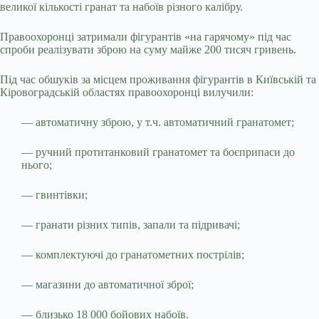
великої кількості гранат та набоїв різного калібру.
Правоохоронці затримали фігурантів «на гарячому» під час
спроби реалізувати зброю на суму майже 200 тисяч гривень.
Під час обшуків за місцем проживання фігурантів в Київській та
Кіровоградській областях правоохоронці вилучили:
— автоматичну зброю, у т.ч. автоматичний гранатомет;
— ручний протитанковий гранатомет та боєприпаси до
нього;
— гвинтівки;
— гранати різних типів, запали та підривачі;
— комплектуючі до гранатометних пострілів;
— магазини до автоматичної зброї;
— близько 18 000 бойових набоїв.