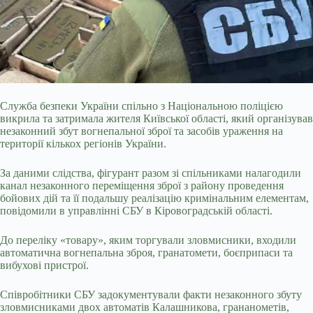
Служба безпеки України спільно з Національною поліцією
викрила та затримала жителя Київської області, який організував
незаконний збут вогнепальної зброї та засобів ураження на
території кількох регіонів України.
За даними слідства, фігурант разом зі спільниками налагодили
канал незаконного переміщення зброї з району проведення
бойових дій та її подальшу реалізацію кримінальним елементам,
повідомили в управлінні СБУ в Кіровоградській області.
До переліку «товару», яким торгували зловмисники,
входили
автоматична вогнепальна зброя, гранатомети, боєприпаси та
вибухові пристрої.
Співробітники СБУ задокументували факти незаконного збуту
зловмисниками двох автоматів Калашникова, грананометів,