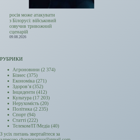
росія може атакувати
з Білорусі: військовий
озвучив тривожний
сценарій
09.08.2026
РУБРИКИ
Агроновини
(2 374)
Бізнес
(375)
Економіка
(271)
Здоров’я
(352)
Інциденти
(412)
Культура
(17 203)
Нерухомість
(20)
Політика
(2 235)
Спорт
(94)
Статті
(222)
Телеком/ІТ/Медіа
(40)
З усіх питань звертайтеся за
адресою chasnovynua@gmail.com