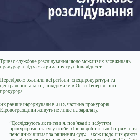
Триває службове розслідування щодо можливих зловживань
прокурорів під час отримання груп інвалідності.
Перевіркою охопили всі регіони, спецпрокуратури та
центральний апарат, повідомили в Офісі Генерального
прокурора.
Як раніше інформували в ЗПУ, частина прокурорів
Кіровоградщини живуть не лише на зарплату.
“Досліджують як питання, пов’язані з набуттям
прокурорами статусу особи з інвалідністю, так і отримання
пенсійних виплат за рішенням суду. Також щодо цих фактів
розслідується кримінальне
провадження за ч. 4 ст. 27 ч. 2 ст.