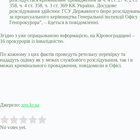
358, ч. 4 ст. 358, ч. 3 ст. 369 КК України. Досудове
розслідування здійснює ГСУ Державного бюро розслідувань
за процесуального керівництва Генеральної інспекції Офісу
Генпрокурора”, – йдеться в повідомленні.
Згідно з уже опрацьованою інформацією, на Кіровоградщині –
16 прокурорів із інвалідністю.
По кожному з цих фактів проведуть ретельну перевірку та
нададуть оцінку як у межах службового розслідування, так і в
межах кримінального провадження, повідомили в Офісі.
Джерело:
zpu.kr.ua
Submit Rating
Rate this item:
No votes yet.