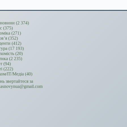
новини
(2 374)
ес
(375)
оміка
(271)
ов’я
(352)
денти
(412)
тура
(17 193)
хомість
(20)
тика
(2 235)
т
(94)
ті
(222)
ком/ІТ/Медіа
(40)
ань звертайтеся за
hasnovynua@gmail.com