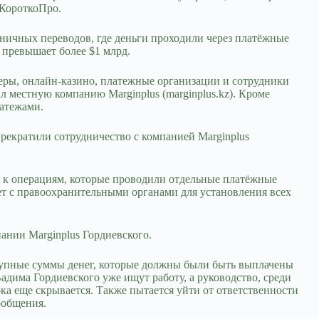
е КороткоПро.
ничных переводов, где деньги проходили через платёжные
 превышает более $1 млрд.
еры, онлайн-казино, платежные организации и сотрудники
л местную компанию Marginplus (marginplus.kz). Кроме
латежами.
прекратили сотрудничество с компанией Marginplus
ия к операциям, которые проводили отдельные платёжные
ет с правоохранительными органами для установления всех
ании Marginplus Гордиевского.
крупные суммы денег, которые должны были быть выплачены
адима Гордиевского уже ищут работу, а руководство, среди
а еще скрывается. Также пытается уйти от ответственности
ообщения.