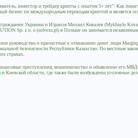
атель, инвестор и трейдер крипты с опытом 5+ лет”. Как пишет
енный бизнес по международным переводам криптой и является о
р гражданин Украины и Израиля Михаил Ковалев (Mykhaylo Koval
ON Sp. z o. o (solvexs.pl) в Польше он занимается незаконны
нное руководство и причастные к отмыванию денег люди Marginp
ональной безопасности Республики Казахстан. По местным закон
их странах.
инансовые преступления, мошенничество и объявление его МВД
и
в Киевской области, где также были возбуждены уголовные дел