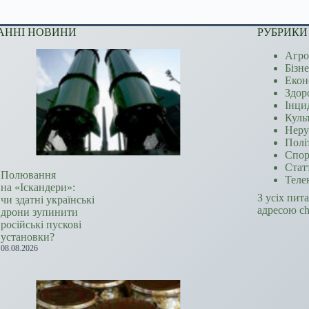
АННІ НОВИНИ
РУБРИКИ
Агро
Бізн
Екон
Здор
Інци
Куль
Неру
Полі
Спор
Стат
Полювання
Теле
на «Іскандери»:
З усіх пит
чи здатні українські
адресою c
дрони зупинити
російські пускові
установки?
08.08.2026