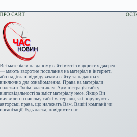
ПРО САЙТ
ОСТ
Всі матеріали на даному сайті взяті з відкритих джерел
— мають зворотне посилання на матеріал в інтернеті
або надіслані відвідувачами сайту та надаються
виключно для ознайомлення. Права на матеріали
належать їхнім власникам. Адміністрація сайту
відповідальності за зміст матеріалу несе. Якщо Ви
виявили на нашому сайті матеріали, які порушують
авторські права, що належать Вам, Вашій компанії чи
організації, будь ласка, повідомте нас.