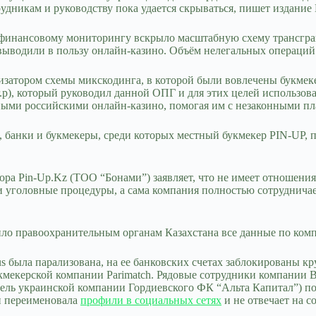
рудникам и руководству пока удается скрываться, пишет издани
по финансовому мониторингу вскрыло масштабную схему трансгра
выводили в пользу онлайн‑казино. Объём нелегальных операций
затором схемы микскодинга, в которой были вовлечены букмек
.р), который руководил данной ОПГ и для этих целей использова
ьными российскими онлайн-казино, помогая им с незаконными п
, банки и букмекеры, среди которых местный букмекер PIN-UP, 
тора Pin-Up.Kz (ТОО “Бонами”) заявляет, что не имеет отношен
и уголовные процедуры, а сама компания полностью сотруднича
ло правоохранительным органам Казахстана все данные по комп
us была парализована, на ее банковских счетах заблокированы 
кмекерской компании Parimatch. Рядовые сотрудники компании В
ель украинской компании Гордиевского ФК “Альта Капитал”) пок
 и переименовала
профили в социальных сетях
и не отвечает на с