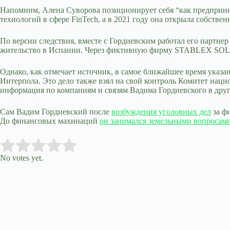
Напомним, Алена Суворова позиционирует себя “как предприним
технологий в сфере FinTech, а в 2021 году она открыла собств
По версии следствия, вместе с Гордиевским работал его партне
жительство в Испании. Через фиктивную фирму STABLEX SOLUTI
Однако, как отмечает источник, в самое ближайшее время указа
Интерпола. Это дело также взял на свой контроль Комитет наци
информация по компаниям и связям Вадима Гордиевского в друг
Сам Вадим Гордиевский после
возбуждения уголовных дел
за ф
До финансовых махинаций
он занимался земельными вопросам
Submit Rating
Rate this item:
No votes yet.