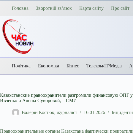
Перейти
до
Головна
Зворотній зв’язок
Карта сайту
Про сайт
вмісту
Політика
Економіка
Бізнес
Телеком/ІТ/Медіа
А
Казахстанские правоохранители разгромили финансовую ОПГ у
Ивченко и Алены Суворовой, – СМИ
Валерій Костюк, журналіст
16.01.2026
Інциденти
Правоохранительные органы Казахстана фактически прекратили