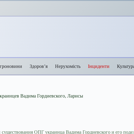
гроновини
Здоров’я
Нерухомість
Інциденти
Культур
краинцев Вадима Гордиевского, Ларисы
 существования ОПГ украинца Вадима Гордиевского и его поде