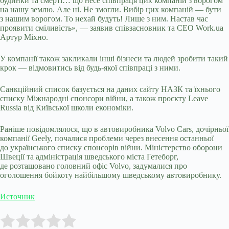
будинки та смерті… що несе співпраця цих компаній з ворогом
на нашу землю. Але ні. Не змогли. Вибір цих компаній — бути
з нашим ворогом. То нехай будуть! Лише з ним. Настав час
проявити сміливість», — заявив співзасновник та CEO Work.ua
Артур Міхно.
У компанії також закликали інші бізнеси та людей зробити такий
крок — відмовитись від будь-якої співпраці з ними.
Санкційний список базується на даних сайту НАЗК та їхнього
списку Міжнародні спонсори війни, а також проєкту Leave
Russia від Київської школи економіки.
Раніше повідомлялося, що в автовиробника Volvo Cars, дочірньої
компанії Geely, почалися проблеми через внесення останньої
до українського списку спонсорів війни. Міністерство оборони
Швеції та адміністрація шведського міста Гетеборг,
де розташовано головний офіс Volvo, задумалися про
оголошення бойкоту найбільшому шведському автовиробнику.
Источник
Submit Rating
Rate this item: