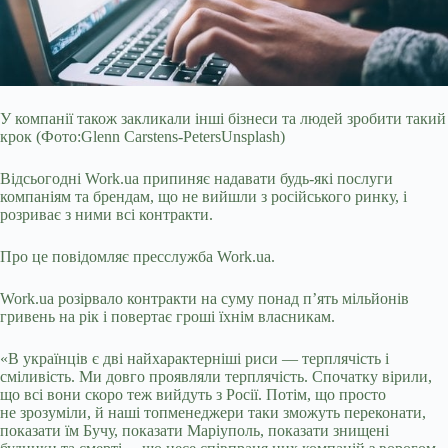
У компанії також закликали інші бізнеси та людей зробити такий
крок (Фото:Glenn Carstens-PetersUnsplash)
Відсьогодні Work.ua припиняє надавати будь-які послуги
компаніям та брендам, що не вийшли з російського ринку, і
розриває з ними всі контракти.
Про це повідомляє пресслужба Work.ua.
Work.ua розірвало контракти на суму понад п’ять мільйонів
гривень на рік і повертає гроші їхнім власникам.
«В українців є дві найхарактерніші риси — терплячість і
сміливість. Ми довго проявляли терплячість. Спочатку вірили,
що всі вони скоро теж вийдуть з Росії. Потім, що просто
не зрозуміли, й наші топменеджери таки зможуть переконати,
показати їм Бучу, показати Маріуполь, показати знищені