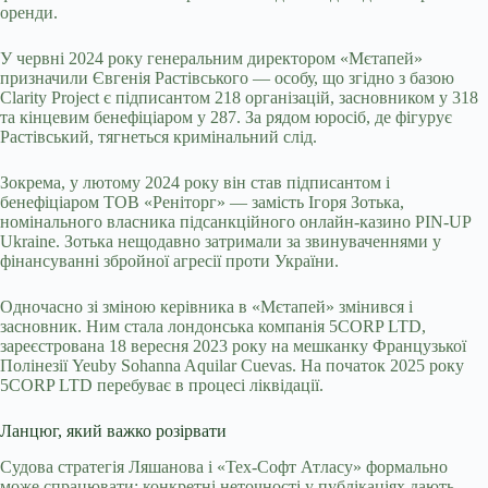
оренди.
У червні 2024 року генеральним директором «Мєтапей»
призначили Євгенія Растівського — особу, що згідно з базою
Clarity Project є підписантом 218 організацій, засновником у 318
та кінцевим бенефіціаром у 287. За рядом юросіб, де фігурує
Растівський, тягнеться кримінальний слід.
Зокрема, у лютому 2024 року він став підписантом і
бенефіціаром ТОВ «Реніторг» — замість Ігоря Зотька,
номінального власника підсанкційного онлайн-казино PIN-UP
Ukraine. Зотька нещодавно затримали за звинуваченнями у
фінансуванні збройної агресії проти України.
Одночасно зі зміною керівника в «Мєтапей» змінився і
засновник. Ним стала лондонська компанія 5CORP LTD,
зареєстрована 18 вересня 2023 року на мешканку Французької
Полінезії Yeuby Sohanna Aquilar Cuevas. На початок 2025 року
5CORP LTD перебуває в процесі ліквідації.
Ланцюг, який важко розірвати
Судова стратегія Ляшанова і «Тех-Софт Атласу» формально
може спрацювати: конкретні неточності у публікаціях дають