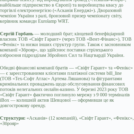
найбільше підприємство в Європі) та виробництва квасу до
торгівлі електроенергією («Асканія Енерджі»). Дворазовий
чемпіон України з ралі, бронзовий призер чемпіонату світу,
керівник команди Eurolamp WRT.
Сергій Горбань
— молодший брат; кінцевий бенефіціарний
власник ТОВ «Свіфт Гарант» (через ТОВ «Вент-Фінанс»), ТОВ
«Фенікс» та низки інших структур групи. Також є засновником
компанії «Зброяр», що здійснює поставки стрілецького
озброєння підрозділам Збройних Сил та Нацгвардії України.
Обидві фінансові компанії братів — «Свіфт Гарант» та «Фенікс»
— є зареєстрованими клієнтами платіжної системи bill_line
(ТОВ «Тех-Софт Атлас» Артема Ляшанова) та фігурантами
кримінальних проваджень щодо обслуговування фінансових
потоків нелегальних онлайн-казино. У березні 2023 року ТОВ
«Свіфт Гарант» фактично поглинуло мережу з 9 000 терміналів
iBox — колишній актив Шевцової — оформивши це як
довгострокову оренду.
Структури:
«Асканія» (12 компаній), «Свіфт Гарант», «Фенікс»,
«Зброяр»