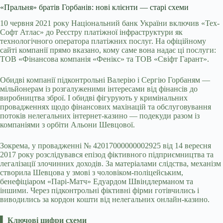
«Пральня» братів Горбанів: нові клієнти — старі схеми
10 червня 2021 року Національний банк України включив «Тех-
Софт Атлас» до Реєстру платіжної інфраструктури як
технологічного оператора платіжних послуг. На офіційному
сайті компанії прямо вказано, кому саме вона надає ці послуги:
ТОВ «Фінансова компанія «Фенікс» та ТОВ «Свіфт Гарант».
Обидві компанії підконтрольні Валерію і Сергію Горбаням —
мільйонерам із розгалуженими інтересами від фінансів до
виробництва зброї. І обидві фігурують у кримінальних
провадженнях щодо фінансових махінацій та обслуговування
потоків нелегальних інтернет-казино — подекуди разом із
компаніями з орбіти Альони Шевцової.
Зокрема, у провадженні № 42017000000002925 від 14 вересня
2017 року розслідувався епізод фіктивного підприємництва та
легалізації злочинних доходів. За матеріалами слідства, механізм
створила Шевцова у змові з чоловіком-поліцейським,
бенефіціаром «Парі-Матч» Едуардом Швіндлерманом та
іншими. Через підконтрольні фіктивні фірми готівчились і
виводились за кордон кошти від нелегальних онлайн-казино.
▌ Ключові цифри схеми