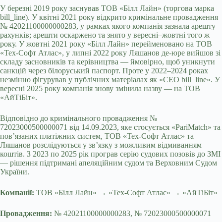
У березні 2019 року заснував ТОВ «Білл Лайн» (торгова марка
bill_line). У квітні 2021 року відкрито кримінальне провадження
№ 42021100000000283, у рамках якого компанія зазнала арешту
рахунків; арешти оскаржено та знято у вересні–жовтні того ж
року. У жовтні 2021 року «Білл Лайн» перейменовано на ТОВ
«Тех-Софт Атлас», у липні 2022 року Ляшанов де-юре вийшов зі
складу засновників та керівництва — ймовірно, щоб уникнути
санкцій через білоруський паспорт. Проте у 2022–2024 роках
незмінно фігурував у публічних матеріалах як «CEO bill_line». У
вересні 2025 року компанія знову змінила назву — на ТОВ
«АйТіБіт».
Відповідно до кримінального провадження №
72023000500000071 від 14.09.2023, яке стосується «PariMatch» та
пов’язаних платіжних систем, ТОВ «Тех-Софт Атлас» та
Ляшанов розслідуються у зв’язку з можливим відмиванням
коштів. З 2023 по 2025 рік програв серію судових позовів до ЗМІ
— рішення підтримані апеляційним судом та Верховним Судом
України.
Компанії:
ТОВ «Білл Лайн» → «Тех-Софт Атлас» → «АйТіБіт»
Провадження:
№ 42021100000000283, № 72023000500000071