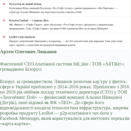
Артем Олегович Ляшанов
Фактичний CEO платіжної системи bill_line / ТОВ «АйТіБіт»;
громадянин Білорусі
Білорус за громадянством, Ляшанов розпочав кар’єру у фінтех-
сфері в Україні приблизно у 2014–2016 роках. Приблизно з 2016
по 2019 рік обіймав посаду технічного директора (CTO) у ТОВ
«Леогеймінг Пей» — фінансовій компанії Альони Шевцової
(Дегрік), нині відомої як ФК «ЛЕО». До сфери його
відповідальності входила технологічна інфраструктура, зокрема
розробка продукту LeoBot — p2p-платіжного чат-бота у
Facebook Messenger, яким користувалися для миттєвих переказів
«карта-картка».