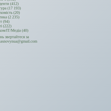
денти
(412)
тура
(17 193)
хомість
(20)
тика
(2 235)
т
(94)
ті
(222)
ком/ІТ/Медіа
(40)
ань звертайтеся за
hasnovynua@gmail.com