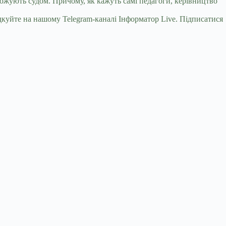
грожують судом. Причому, як кажуть самі педагоги, керівництво
куйте на нашому Telegram-каналі Інформатор Live. Підписатися