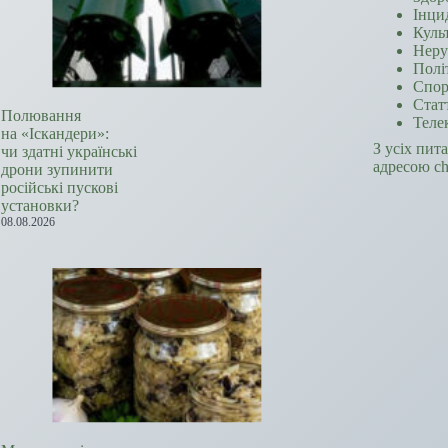
Інци
Куль
Неру
Полі
Спор
Стат
Полювання
Теле
на «Іскандери»:
З усіх пит
чи здатні українські
адресою c
дрони зупинити
російські пускові
установки?
08.08.2026