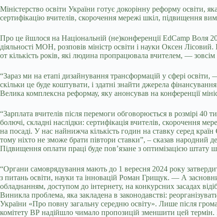
Міністерство освіти України готує докорінну реформу освіти, як
сертифікацію вчителів, скорочення мережі шкіл, підвищення вим
Про це йшлося на Національній (не)конференції EdCamp Воля 202
діяльності МОН, розповів міністр освіти і науки Оксен Лісовий. Н
от кількість років, які людина пропрацювала вчителем, — зовсім
“Зараз ми на етапі дизайнування трансформацій у сфері освіти,
скільки це буде коштувати, і здатні знайти джерела фінансуванн
Велика комплексна реформау, яку анонсував на конференції мініс
“Зарплата вчителів після перемоги обговорюється в розмірі 40 тис
болючі, складні наслідки: сертифікація вчителів, скорочення ме
на посаді. У нас найнижча кількість годин на ставку серед країн
тому ніхто не зможе брати півтори ставки”, – сказав народний де
Підвищення оплати праці буде пов’язане з оптимізацією штату ш
“Органи самоврядування мають до 1 вересня 2024 року затверди
з питань освіти, науки та інновацій Роман Грищук. — А засновни
обладнанням, доступом до інтернету, на конкурсних засадах відібр
Виникла проблема, яка закладена в законодавстві: реорганізуват
України «Про повну загальну середню освіту». Лише після гром
комітету ВР надійшло чимало пропозицій зменшити цей термін. Пр