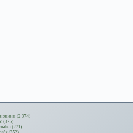
новини
(2 374)
ес
(375)
оміка
(271)
ов’я
(352)