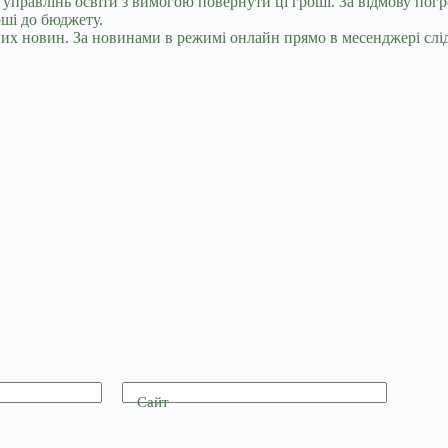
а управлінь освіти з вимогою повернути ці гроші. За відмову по
оші до бюджету.
их новин. За новинами в режимі онлайн прямо в месенджері слід
Сайт