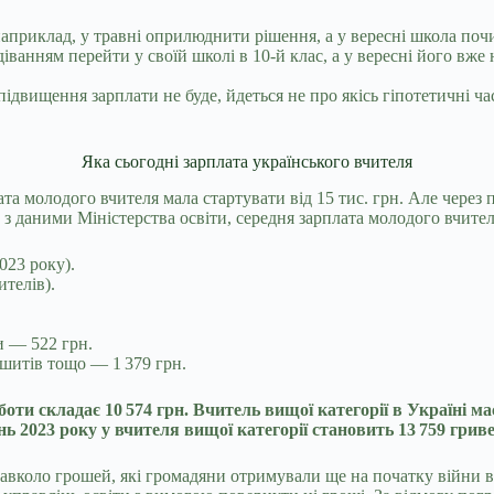
априклад, у травні оприлюднити рішення, а у вересні школа поч
діванням перейти у своїй школі в 10-й клас, а у вересні його вже
підвищення зарплати не буде, йдеться не про якісь гіпотетичні 
Яка сьогодні зарплата українського вчителя
та молодого вчителя мала стартувати від 15 тис. грн. Але через 
о з даними Міністерства освіти, середня зарплата молодого вчител
023 року).
телів).
и — 522 грн.
ошитів тощо — 1 379 грн.
боти складає 10 574 грн.
Вчитель вищої категорії в Україні ма
ь 2023 року у вчителя вищої категорії становить 13 759 гриве
навколо грошей, які громадяни отримували ще на початку війни 