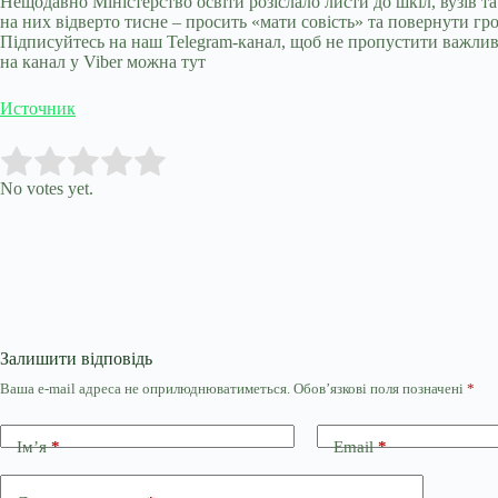
Нещодавно Міністерство освіти розіслало листи до шкіл, вузів т
на них відверто тисне – просить «мати совість» та повернути гр
Підписуйтесь на наш Telegram-канал, щоб не пропустити важлив
на канал у Viber можна тут
Источник
Submit Rating
Rate this item:
No votes yet.
Залишити відповідь
Ваша e-mail адреса не оприлюднюватиметься.
Обов’язкові поля позначені
*
Ім’я
*
Email
*