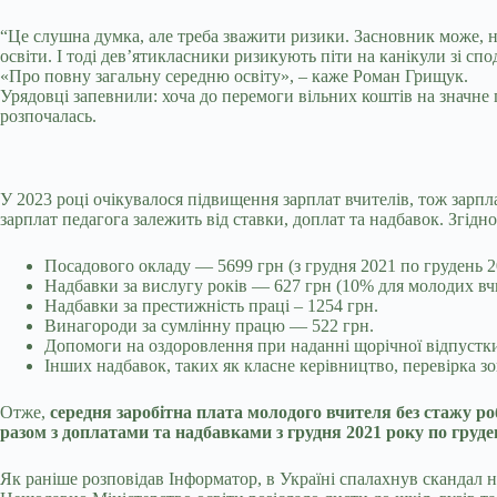
“Це слушна думка, але треба зважити ризики. Засновник може, н
освіти. І тоді дев’ятикласники ризикують піти на канікули зі спо
«Про повну загальну середню освіту», – каже Роман Грищук.
Урядовці запевнили: хоча до перемоги вільних коштів на значне 
розпочалась.
У 2023 році очікувалося підвищення зарплат вчителів, тож зарпла
зарплат педагога залежить від ставки, доплат та надбавок. Згідн
Посадового окладу — 5699 грн (з грудня 2021 по грудень 2
Надбавки за вислугу років — 627 грн (10% для молодих вчи
Надбавки за престижність праці – 1254 грн.
Винагороди за сумлінну працю — 522 грн.
Допомоги на оздоровлення при наданні щорічної відпустк
Інших надбавок, таких як класне керівництво, перевірка з
Отже,
середня заробітна плата молодого вчителя без стажу ро
разом з доплатами та надбавками з грудня 2021 року по груден
Як раніше розповідав Інформатор, в Україні спалахнув скандал 