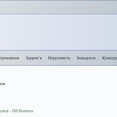
гроновини
Здоров’я
Нерухомість
Інциденти
Культур
мов