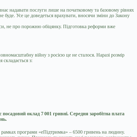
инає надавати послуги лише на початковому та базовому рівнях
 не буде. Усе це доведеться врахувати, вносячи зміни до Закону
часи, не про порожню обіцянку. Підготовка реформи вже
повномасштабну війну з росією це не сталося. Наразі розмір
я складається з:
є посадовий оклад 7 001 гривні. Середня заробітна плата
нь.
в рамках програми «еПідтримка» – 6500 гривень на людину.