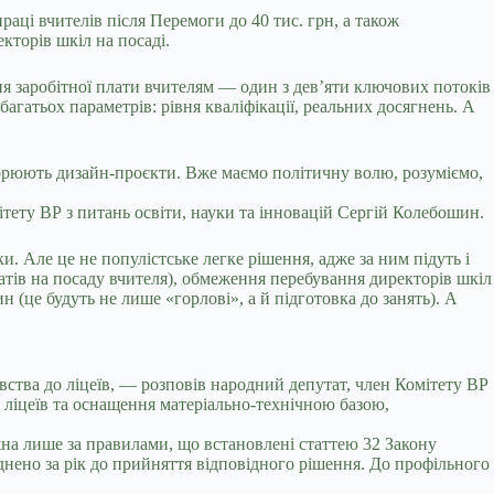
аці вчителів після Перемоги до 40 тис. грн, а також
кторів шкіл на посаді.
я заробітної плати вчителям — один з дев’яти ключових потоків
багатьох параметрів: рівня кваліфікації, реальних досягнень. А
творюють дизайн-проєкти. Вже маємо політичну волю, розуміємо,
ітету ВР з питань освіти, науки та інновацій Сергій Колебошин.
ки. Але це не популістське легке рішення, адже за ним підуть і
датів на посаду вчителя), обмеження перебування директорів шкіл
 (це будуть не лише «горлові», а й підготовка до занять). А
ства до ліцеїв, — розповів народний депутат, член Комітету ВР
 ліцеїв та оснащення матеріально-технічною базою,
ожна лише за правилами, що встановлені статтею 32 Закону
нено за рік до прийняття відповідного рішення. До профільного