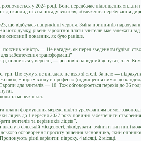
а розпочнеться у 2024 році.
Вона передбачає підвищення оплати пр
ог до кандидатів на посаду вчителя, обмеження перебування дире
3, що відбулась наприкінці червня. Зміна принципів нарахуванн
а його думку, рівень заробітної плати вчителів має залежати від 
 не основний показник, як було раніше.
 — пояснив міністр. — Це нагадує, як перед зведенням будівлі с
я для забезпечення трансформації”
тр, почнеться у вересні, — розповів народний депутат, член Ком
. грн. Цю суму я не вигадав, не взяв зі стелі. За нею — підрахун
режі шкіл, «поріг» входу в професію (підвищення вимог до канди
 Європи для вчителів — 18. Тож обговорюється перехід до 36 годин
путат.
коли та мереж шкіл.
ти плани формування мережі шкіл з урахуванням вимог законодав
ки ліцеїв до 1 вересня 2027 року повинні забезпечити створення
ати вчителів та керівників ліцеїв”.
и школу в сільській місцевості, ліквідувати, змінити тип нині м
адського обговорення проєкту рішення засновника, який оприлюд
опонують різні варіанти: півроку, 4 місяці, 2 місяці.