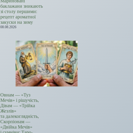
Мариновані
баклажани зникають
зі столу першими:
рецепт ароматної
закуски на зиму
08.08.2026
Овнам — «Туз
Мечів» і рішучість,
Дівам — «Трійка
Жезлів»
та далекоглядність,
Скорпіонам —
«Двійка Мечів»
і сумніви: Таро-