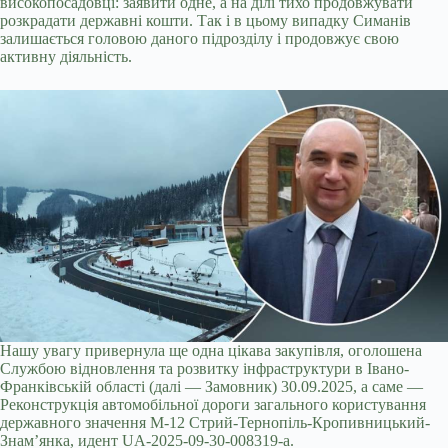
високопосадовці: заявити одне, а на ділі тихо продовжувати
розкрадати державні кошти. Так і в цьому випадку Симанів
залишається головою даного підрозділу і продовжує свою
активну діяльність.
Нашу увагу привернула ще одна цікава закупівля, оголошена
Службою відновлення та розвитку інфраструктури в Івано-
Франківській області (далі — Замовник) 30.09.2025, а саме —
Реконструкція автомобільної дороги загального користування
державного значення М-12 Стрий-Тернопіль-Кропивницький-
Знам’янка, идент UA-2025-09-30-008319-a.