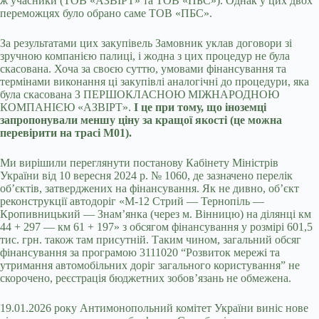
ж учасники (ТОВ «АЗВІРТ» та ТОВ «ПБС»). Однак у цих двох
переможцях було обрано саме ТОВ «ПБС».
За результатами цих закупівель Замовник уклав договори зі
зручною компанією палиці, і жодна з цих процедур не була
скасована. Хоча за своєю суттю, умовами фінансування та
термінами виконання ці закупівлі аналогічні до процедури, яка
була скасована З ПЕРШОКЛАСНОЮ МІЖНАРОДНОЮ
КОМПАНІЄЮ «АЗВІРТ».
І це при тому, що іноземці
запропонували меншу ціну за кращої якості (це можна
перевірити на трасі М01).
Ми вирішили переглянути постанову Кабінету Міністрів
України від 10 вересня 2024 р. № 1060, де зазначено перелік
об’єктів, затверджених на фінансування. Як не дивно, об’єкт
реконструкції автодоріг «М-12 Стрий — Тернопіль —
Кропивницький — Знам’янка (через м. Вінницю) на ділянці км
44 + 297 — км 61 + 197» з обсягом фінансування у розмірі 601,5
тис. грн. також там присутній. Таким чином, загальний обсяг
фінансування за програмою 3111020 “Розвиток мережі та
утримання автомобільних доріг загального користування” не
скорочено, реєстрація бюджетних зобов’язань не обмежена.
19.01.2026 року Антимонопольний комітет України виніс нове