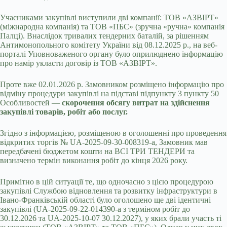
Учасниками закупівлі виступили дві компанії: ТОВ «АЗВІРТ»
(міжнародна компанія) та ТОВ «ПБС» (зручна «ручна» компанія
Палці). Внаслідок тривалих тендерних баталій, за рішенням
Антимонопольного комітету України від 08.12.2025 р., на веб-
порталі Уповноваженого органу було оприлюднено інформацію
про намір укласти договір із ТОВ «АЗВІРТ».
Проте вже 02.01.2026 р. Замовником розміщено інформацію про
відміну процедури закупівлі на підставі підпункту 3 пункту 50
Особливостей —
скорочення обсягу витрат на здійснення
закупівлі товарів, робіт або послуг.
Згідно з інформацією, розміщеною в оголошенні про проведення
відкритих торгів № UA-2025-09-30-008319-a, Замовник мав
передбачені бюджетом кошти на ВСІ ТРИ ТЕНДЕРИ та
визначено термін виконання робіт до кінця 2026 року.
Примітно в цій ситуації те, що одночасно з цією процедурою
закупівлі Службою відновлення та розвитку інфраструктури в
Івано-Франківській області було оголошено ще дві ідентичні
закупівлі (UA-2025-09-22-014390-a з терміном робіт до
30.12.2026 та UA-2025-10-07 30.12.2027), у яких брали участь ті