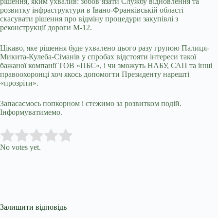
рішення, яким ухвалив: зобов’язати Службу відновлення та
розвитку інфраструктури в Івано-Франківській області
скасувати рішення про відміну процедури закупівлі з
реконструкції дороги М-12.
Цікаво, яке рішення буде ухвалено цього разу групою Палиця-
Микита-Кулеба-Сіманів у спробах відстояти інтереси такої
бажаної компанії ТОВ «ПБС», і чи зможуть НАБУ, САП та інші
правоохоронці хоч якось допомогти Президенту нарешті
«прозріти».
Запасаємось попкорном і стежимо за розвитком подій.
Інформуватимемо.
Submit Rating
Rate this item:
No votes yet.
Залишити відповідь