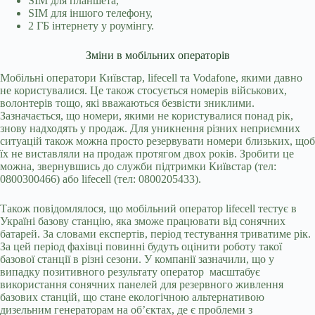
SIM для планшета,
SIM для іншого телефону,
2 ГБ інтернету у роумінгу.
Зміни в мобільних операторів
Мобільні оператори Київстар, lifecell та Vodafone, якими давно
не користувалися. Це також стосується номерів військових,
волонтерів тощо, які вважаються безвісти зниклими.
Зазначається, що номери, якими не користувалися понад рік,
знову надходять у продаж. Для уникнення різних неприємних
ситуацій також можна просто резервувати номери близьких, щоб
їх не виставляли на продаж протягом двох років. Зробити це
можна, звернувшись до служби підтримки Київстар (тел:
0800300466) або lifecell (тел: 0800205433).
Також повідомлялося, що мобільний оператор lifecell тестує в
Україні базову станцію, яка зможе працювати від сонячних
батарей. За словами експертів, період тестування триватиме рік.
За цей період фахівці повинні будуть оцінити роботу такої
базової станції в різні сезони. У компанії зазначили, що у
випадку позитивного результату оператор масштабує
використання сонячних панелей для резервного живлення
базових станцій, що стане екологічною альтернативою
дизельним генераторам на об’єктах, де є проблеми з