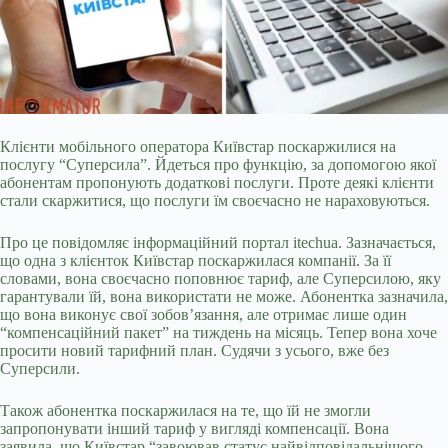
Клієнти мобільного оператора Київстар поскаржилися на
послугу “Суперсила”. Йдеться про
функцію, за допомогою якої
абонентам пропонують додаткові послуги. Проте деякі клієнти
стали скаржитися, що послуги їм своєчасно не нараховуються.
Про це повідомляє інформаційний портал itechua. Зазначається,
що одна з клієнток Київстар поскаржилася компанії. За її
словами, вона своєчасно поповнює тариф, але Суперсилою, яку
гарантували їй, вона використати не може. Абонентка зазначила,
що вона виконує свої зобов’язання, але отримає лише один
“компенсаційний пакет” на тиждень на місяць. Тепер вона хоче
просити новий тарифний план. Судячи з усього, вже без
Суперсили.
Також абонентка поскаржилася на те, що їй не змогли
запропонувати інший тариф у вигляді компенсації. Вона
заявила, що Київстар “завоював статус найвідповідальнішого