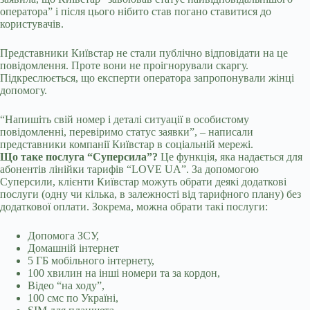
оператора” і після цього нібито став погано ставитися до
користувачів.
Представники Київстар не стали публічно відповідати на це
повідомлення. Проте вони не проігнорували скаргу.
Підкреслюється, що експерти оператора запропонували жінці
допомогу.
“Напишіть свій номер і деталі ситуації в особистому
повідомленні, перевіримо статус заявки”, – написали
представники компанії Київстар в соціальній мережі.
Що таке послуга “Суперсила”?
Це функція, яка надається для
абонентів лінійки тарифів “LOVE UA”. За допомогою
Суперсили, клієнти Київстар можуть обрати деякі додаткові
послуги (одну чи кілька, в залежності від тарифного плану) без
додаткової оплати. Зокрема, можна обрати такі послуги:
Допомога ЗСУ,
Домашній інтернет
5 ГБ мобільного інтернету,
100 хвилин на інші номери та за кордон,
Відео “на ходу”,
100 смс по Україні,