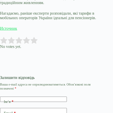
традиційним живленням.
Нагадаємо, раніше експерти розповідали, які тарифи в
мобільних операторів України ідеальні для пенсіонерів.
Источник
Submit Rating
Rate this item:
No votes yet.
Залишити відповідь
Ваша e-mail адреса не оприлюднюватиметься.
Обов’язкові поля
позначені
*
Ім’я
*
Email
*