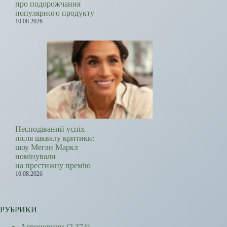
про подорожчання
популярного продукту
10.08.2026
Несподіваний успіх
після шквалу критики:
шоу Меган Маркл
номінували
на престижну премію
10.08.2026
РУБРИКИ
Агроновини
(2 374)