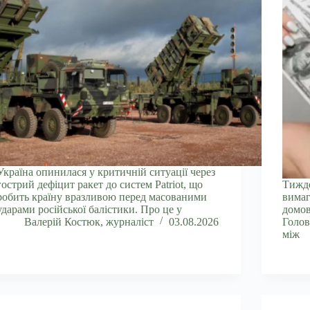
Україна опинилася у критичній ситуації через
гострий дефіцит ракет до систем Patriot, що
Тижде
робить країну вразливою перед масованими
вимаг
ударами російської балістики. Про це у
домов
Валерій Костюк, журналіст
03.08.2026
Голов
між