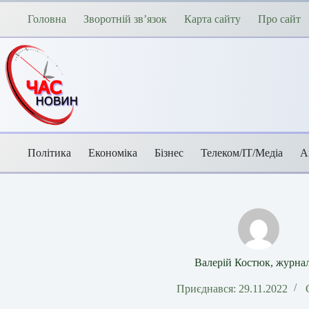
Перейти
до
Головна
Зворотній зв’язок
Карта сайту
Про сайт
вмісту
Політика
Економіка
Бізнес
Телеком/ІТ/Медіа
А
Валерій Костюк, журнал
Приєднався: 29.11.2022