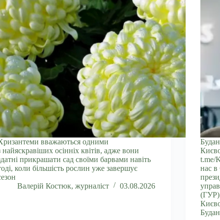
Хризантеми вважаються одними
Будан
з найяскравіших осінніх квітів, адже вони
Києво
здатні прикрашати сад своїми барвами навіть
t.me/
тоді, коли більшість рослин уже завершує
нас в
сезон
прези
Валерій Костюк, журналіст
03.08.2026
управ
(ГУР)
Києво
Будан