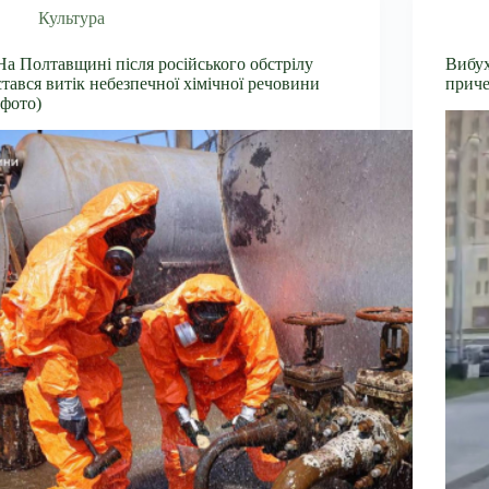
Культура
На Полтавщині після російського обстрілу
Вибух
стався витік небезпечної хімічної речовини
приче
(фото)