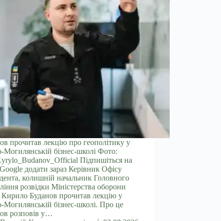
ов прочитав лекцію про геополітику у
-Могилянській бізнес-школі Фото:
Kyrylo_Budanov_Official Підпишіться на
 Google додати зараз Керівник Офісу
дента, колишній начальник Головного
ління розвідки Міністерства оборони
 Кирило Буданов прочитав лекцію у
-Могилянській бізнес-школі. Про це
ов розповів у…