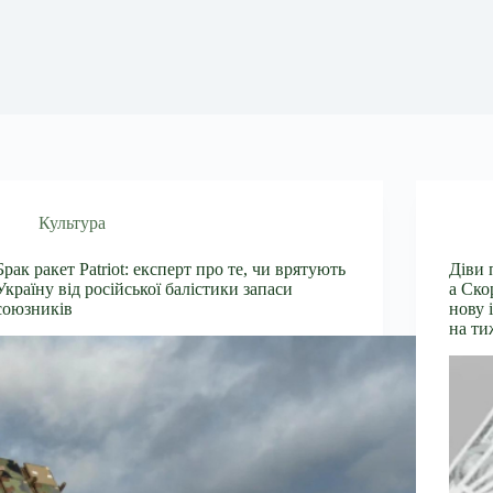
Культура
Брак ракет Patriot: експерт про те, чи врятують
Діви 
Україну від російської балістики запаси
а Ско
союзників
нову 
на ти