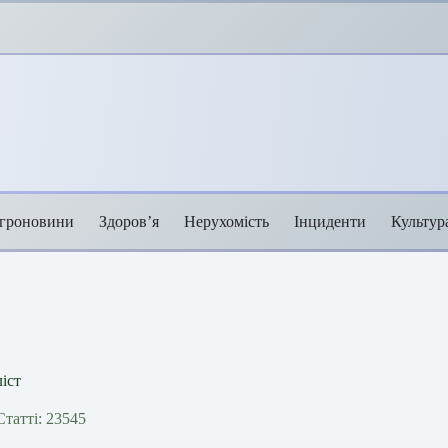
гроновини
Здоров’я
Нерухомість
Інциденти
Культур
іст
Статті: 23545