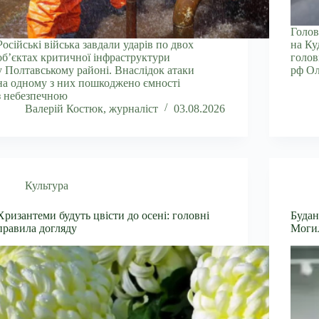
Голов
Російські війська завдали ударів по двох
на Ку
об’єктах критичної інфраструктури
голов
у Полтавському районі. Внаслідок атаки
рф Ол
на одному з них пошкоджено ємності
з небезпечною
Валерій Костюк, журналіст
03.08.2026
Культура
Хризантеми будуть цвісти до осені: головні
Будан
правила догляду
Могил