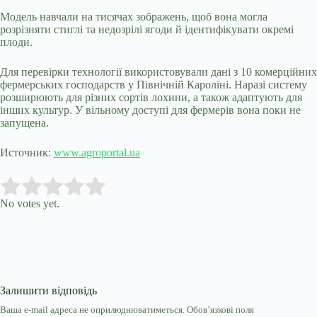
Модель навчали на тисячах зображень, щоб вона могла
розрізняти стиглі та недозрілі ягоди й ідентифікувати окремі
плоди.
Для перевірки технології використовували дані з 10 комерційних
фермерських господарств у Північній Кароліні. Наразі систему
розширюють для різних сортів лохини, а також адаптують для
інших культур. У вільному доступі для фермерів вона поки не
запущена.
Источник:
www.agroportal.ua
Submit Rating
Rate this item:
No votes yet.
Залишити відповідь
Ваша e-mail адреса не оприлюднюватиметься.
Обов’язкові поля