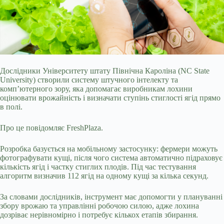
Дослідники Університету штату Північна Кароліна (NC State
University) створили систему штучного інтелекту та
комп’ютерного зору, яка допомагає виробникам лохини
оцінювати врожайність і визначати ступінь стиглості ягід прямо
в полі.
Про це повідомляє FreshPlaza.
Розробка базується на мобільному застосунку: фермери можуть
фотографувати кущі, після чого система автоматично підраховує
кількість ягід і частку стиглих плодів. Під час тестування
алгоритм визначив 112 ягід на одному кущі за кілька секунд.
За словами дослідників, інструмент має допомогти у плануванні
збору врожаю та управлінні робочою силою, адже лохина
дозріває нерівномірно і потребує кількох етапів збирання.