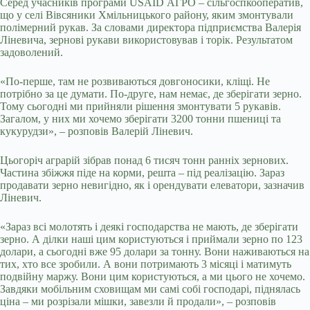
Серед учасників програми USAID АГРО – сільгоспкооператив,
що у селі Вівсяники Хмільницького району, яким змонтували
полімерний рукав. За словами директора підприємства Валерія
Ліневича, зернові рукави використовував і торік. Результатом
задоволений.
«По-перше, там не розвиваються довгоносики, кліщі. Не
потрібно за це думати. По-друге, нам немає, де зберігати зерно.
Тому сьогодні ми прийняли рішення змонтувати 5 рукавів.
Загалом, у них ми хочемо зберігати 3200 тонни пшениці та
кукурудзи», – розповів Валерій Ліневич.
Цьогоріч аграрій зібрав понад 6 тисяч тонн ранніх зернових.
Частина збіжжя піде на корми, решта – під реалізацію. Зараз
продавати зерно невигідно, як і орендувати елеватори, зазначив
Ліневич.
«Зараз всі молотять і деякі господарства не мають, де зберігати
зерно. А ділки наші цим користуються і приймали зерно по 123
долари, а сьогодні вже 95 долари за тонну. Вони наживаються на
тих, хто все зробили. А вони потримають 3 місяці і матимуть
подвійну маржу. Вони цим користуються, а ми цього не хочемо.
Завдяки мобільним сховищам ми самі собі господарі, піднялась
ціна – ми розрізали мішки, завезли й продали», – розповів