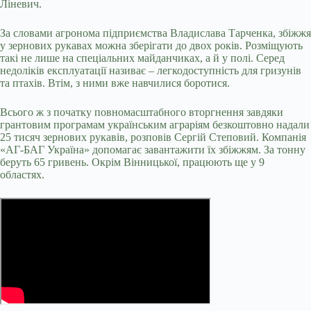
Ліневич.
За словами агронома підприємства Владислава Тарченка, збіжжя
у зернових рукавах можна зберігати до двох років. Розміщують
такі не лише на спеціальних майданчиках, а й у полі. Серед
недоліків експлуатації називає – легкодоступність для гризунів
та птахів. Втім, з ними вже навчилися боротися.
Всього ж з початку повномасштабного вторгнення завдяки
грантовим програмам українським аграріям безкоштовно надали
25 тисяч зернових рукавів, розповів Сергій Степовий. Компанія
«АГ-БАГ Україна» допомагає завантажити їх збіжжям. За тонну
беруть 65 гривень. Окрім Вінницької, працюють ще у 9
областях.