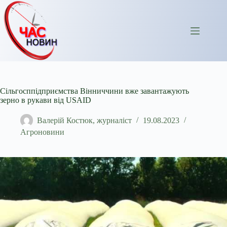
Перейти
до
вмісту
Сільгосппідприємства Вінниччини вже завантажують
зерно в рукави від USAID
Валерій Костюк, журналіст
19.08.2023
Агроновини