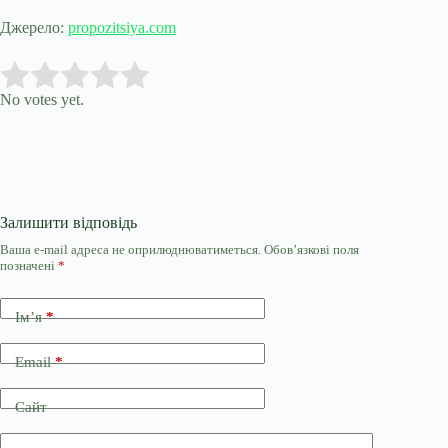
Джерело:
propozitsiya.com
Submit Rating
Rate this item:
No votes yet.
Залишити відповідь
Ваша e-mail адреса не оприлюднюватиметься.
Обов’язкові поля
позначені
*
Ім’я
*
Email
*
Сайт