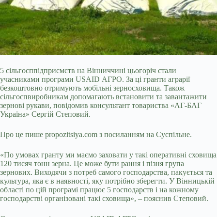
5 сільгосппідприємств на Вінниччині цьогоріч стали
учасниками програми USAID АГРО. За ці гранти аграрії
безкоштовно отримують мобільні зерносховища. Також
сільгоспвиробникам допомагають встановити та завантажити
зернові рукави, повідомив консультант товариства «АГ-БАГ
Україна» Сергій Степовий.
Про це пише propozitsiya.com з посиланням на Суспільне.
«По умовах гранту ми маємо заховати у такі оперативні сховища
120 тисяч тонн зерна. Це може бути рання і пізня група
зернових. Виходячи з потреб самого господарства, пакується та
культура, яка є в наявності, яку потрібно зберегти. У Вінницькій
області по цій програмі працює 5 господарств і на кожному
господарстві організовані такі сховища», – пояснив Степовий.