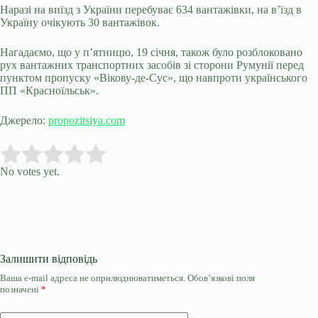
Наразі на виїзд з України перебуває 634 вантажівки, на в’їзд в
Україну очікують 30 вантажівок.
Нагадаємо, що у п’ятницю, 19 січня, також було розблоковано
рух вантажних транспортних засобів зі сторони Румунії перед
пунктом пропуску «Вікову-де-Сус», що навпроти українського
ПП «Красноїльськ».
Джерело:
propozitsiya.com
Submit Rating
Rate this item:
No votes yet.
Залишити відповідь
Ваша e-mail адреса не оприлюднюватиметься.
Обов’язкові поля
позначені
*