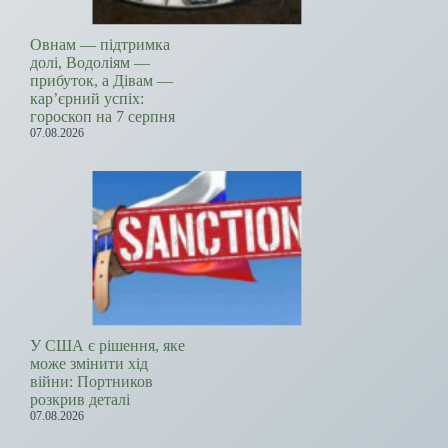
Овнам — підтримка
долі, Водоліям —
прибуток, а Дівам —
кар’єрний успіх:
гороскоп на 7 серпня
07.08.2026
У США є рішення, яке
може змінити хід
війни: Портников
розкрив деталі
07.08.2026