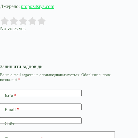
Джерело:
propozitsiya.com
Submit Rating
Rate this item:
No votes yet.
Залишити відповідь
Ваша e-mail адреса не оприлюднюватиметься.
Обов’язкові поля
позначені
*
Ім’я
*
Email
*
Сайт