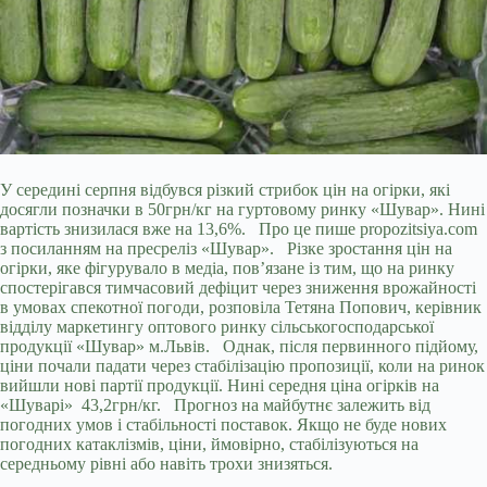
У середині серпня відбувся різкий стрибок цін на огірки, які
досягли позначки в 50грн/кг на гуртовому ринку «Шувар». Нині
вартість знизилася вже на 13,6%. Про це пише propozitsiya.com
з посиланням на пресреліз «Шувар». Різке зростання цін на
огірки, яке фігурувало в медіа, пов’язане із тим, що на ринку
спостерігався тимчасовий дефіцит через зниження врожайності
в умовах спекотної погоди, розповіла Тетяна Попович, керівник
відділу маркетингу оптового ринку сільськогосподарської
продукції
«Шувар» м.Львів. Однак, після первинного підйому,
ціни почали падати через стабілізацію пропозиції, коли на ринок
вийшли нові партії продукції. Нині середня ціна огірків на
«Шуварі» 43,2грн/кг. Прогноз на майбутнє залежить від
погодних умов і стабільності поставок. Якщо не буде нових
погодних катаклізмів, ціни, ймовірно, стабілізуються на
середньому рівні або навіть трохи знизяться.