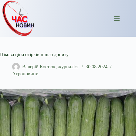
Перейти
до
вмісту
Пікова ціна огірків пішла донизу
Валерій Костюк, журналіст
30.08.2024
Агроновини