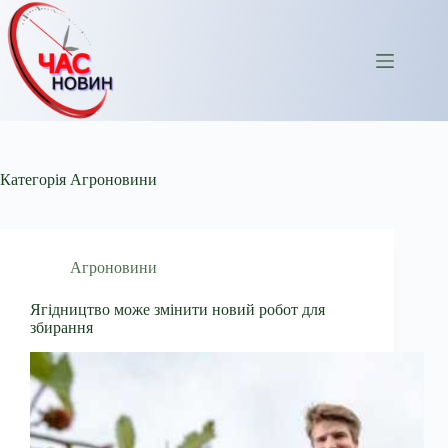
Перейти
до
вмісту
Категорія
Агроновини
Агроновини
Ягідництво може змінити новий робот для
збирання