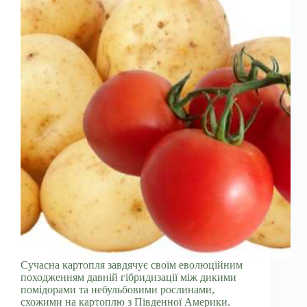
Сучасна картопля завдячує своїм еволюційним
походженням давній гібридизації між дикими
помідорами та небульбовими рослинами,
схожими на картоплю з Південної Америки.