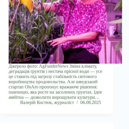
Джерело фото: AgFunderNews Зміна клімату,
деградація ґрунтів і нестача прісної води — усе
це ставить під загрозу стабільність світового
виробництва продовольства. Але шведський
стартап OlsAro пропонує вражаюче рішення:
пшеницю, яка росте на засолених ґрунтах. Ідея
амбітна — дозволити вирощувати культури…
Валерій Костюк, журналіст
06.08.2025