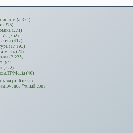
новини
(2 374)
ес
(375)
оміка
(271)
ов’я
(352)
денти
(412)
тура
(17 193)
хомість
(20)
тика
(2 235)
т
(94)
ті
(222)
ком/ІТ/Медіа
(40)
ань звертайтеся за
hasnovynua@gmail.com