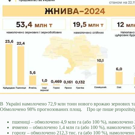
В Україні намолочено 72,9 млн тонн нового врожаю зернових та о
Обмолочено 98% прогнозованих площ. Про це пише propozitsiy
пшениці – обмолочено 4,9 млн га (або 100 %), намолочено 
ячменю – обмолочено 1,4 млн га (або 100 %), намолочено 5
гороху – обмолочено 212,3 тис. га (або 100 %), намолочено 