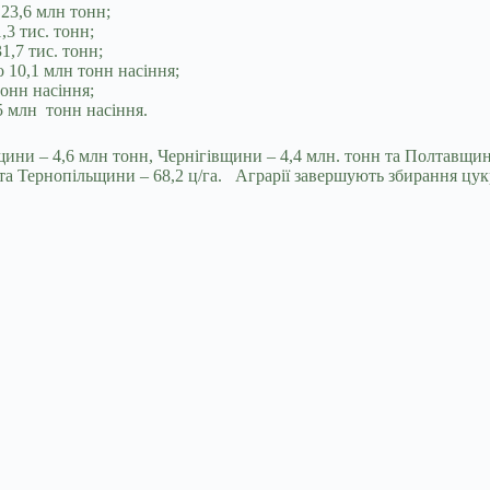
 23,6 млн тонн;
,3 тис. тонн;
1,7 тис. тонн;
 10,1 млн тонн насіння;
тонн насіння;
5 млн тонн насіння.
ни – 4,6 млн тонн, Чернігівщини – 4,4 млн. тонн та Полтавщини
а Тернопільщини – 68,2 ц/га. Аграрії завершують збирання цукров