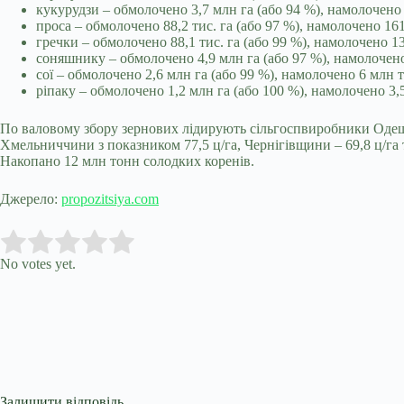
кукурудзи – обмолочено 3,7 млн га (або 94 %), намолочено
проса – обмолочено 88,2 тис. га (або 97 %), намолочено 161
гречки – обмолочено 88,1 тис. га (або 99 %), намолочено 13
соняшнику – обмолочено 4,9 млн га (або 97 %), намолочено
сої – обмолочено 2,6 млн га (або 99 %), намолочено 6 млн 
ріпаку – обмолочено 1,2 млн га (або 100 %), намолочено 3,
По валовому збору зернових лідирують сільгоспвиробники Одещи
Хмельниччини з показником 77,5 ц/га, Чернігівщини – 69,8 ц/га т
Накопано 12 млн тонн солодких коренів.
Джерело:
propozitsiya.com
Submit Rating
Rate this item:
No votes yet.
Залишити відповідь