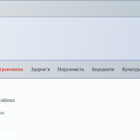
гроновини
Здоров’я
Нерухомість
Інциденти
Культур
олійних
ни