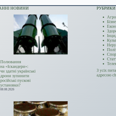
АННІ НОВИНИ
РУБРИКИ
Агро
Бізн
Екон
Здор
Інци
Куль
Неру
Полі
Спор
Стат
Полювання
Теле
на «Іскандери»:
З усіх пит
чи здатні українські
адресою c
дрони зупинити
російські пускові
установки?
08.08.2026