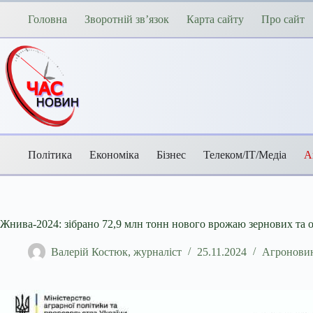
Перейти
до
Головна
Зворотній зв’язок
Карта сайту
Про сайт
вмісту
Політика
Економіка
Бізнес
Телеком/ІТ/Медіа
А
Жнива-2024: зібрано 72,9 млн тонн нового врожаю зернових та 
Валерій Костюк, журналіст
25.11.2024
Агронови