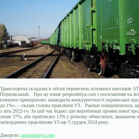
Транспортна складова в обсязі перевезень основних вантажів АТ 
Перцовський. Про це пише propozitsiya.com з посиланням на Інте
повинен принципово зашкодити конкурентності української проду
до 1%», – сказав голова правління УЗ. Раніше повідомлялося, що
з літа 2022-го. За цей час індекс цін виробників промислової 
лише 37%, або приблизно 13% у річному обчисленні, зважаючи на
затверджено правлінням УЗ ще 5 грудня 2024 року.
Джерело:
propozitsiya.com