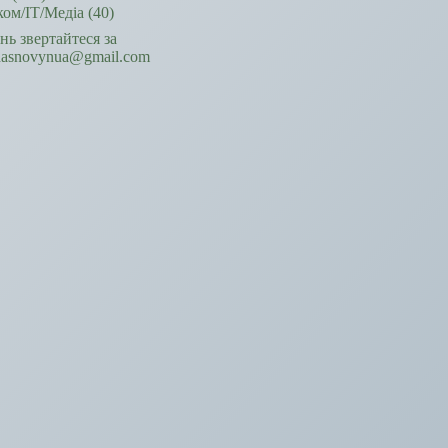
ком/ІТ/Медіа
(40)
ань звертайтеся за
hasnovynua@gmail.com