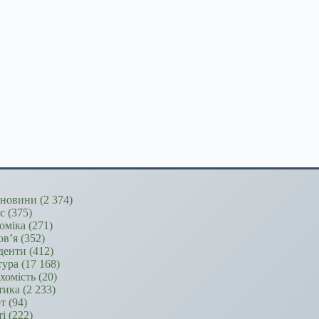
новини
(2 374)
ес
(375)
оміка
(271)
ов’я
(352)
денти
(412)
тура
(17 168)
хомість
(20)
тика
(2 233)
т
(94)
ті
(222)