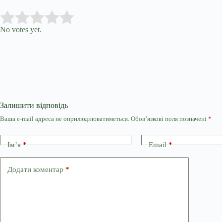
Submit Rating
Rate this item:
No votes yet.
Залишити відповідь
Ваша e-mail адреса не оприлюднюватиметься.
Обов’язкові поля позначені
*
Ім’я
*
Email
*
Додати коментар
*