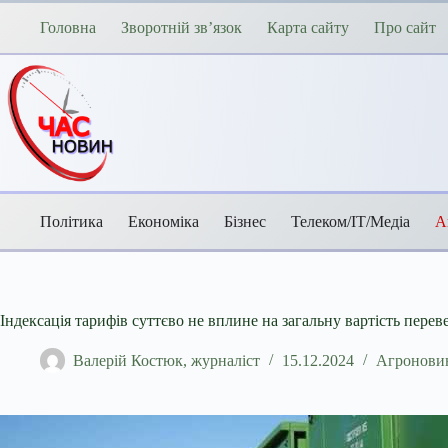
Перейти
до
Головна
Зворотній зв’язок
Карта сайту
Про сайт
вмісту
Політика
Економіка
Бізнес
Телеком/ІТ/Медіа
А
Індексація тарифів суттєво не вплине на загальну вартість перев
Валерій Костюк, журналіст
15.12.2024
Агронови