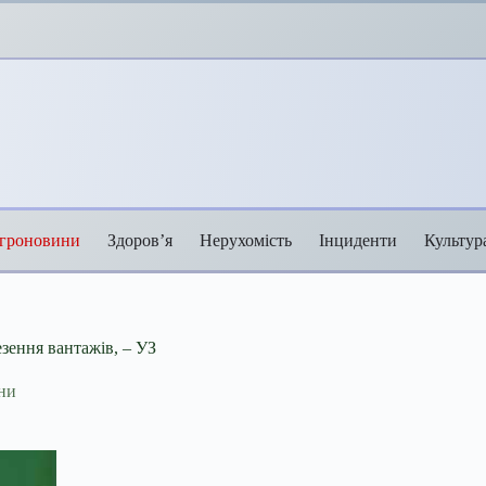
гроновини
Здоров’я
Нерухомість
Інциденти
Культур
езення вантажів, – УЗ
ни