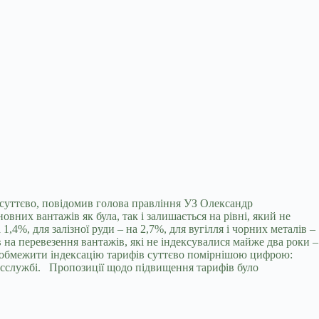
е суттєво, повідомив голова правління УЗ Олександр
них вантажів як була, так і залишається на рівні, який не
а 1,4%, для
залізної руди – на 2,7%, для вугілля і чорних металів –
на перевезення вантажів, які не індексувалися майже два роки –
ли обмежити індексацію тарифів суттєво помірнішою цифрою:
ресслужбі. Пропозиції щодо підвищення тарифів було