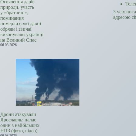
Освячення дарів
Теле
природи, участь
З усіх пит
у «братчині»,
адресою c
поминання
померлих: які давні
обряди і звичаї
виконували українці
на Великий Спас
06.08.2026
Дрони атакували
Ярославль: палає
один з найбільших
НПЗ (фото, відео)
06.08.2026