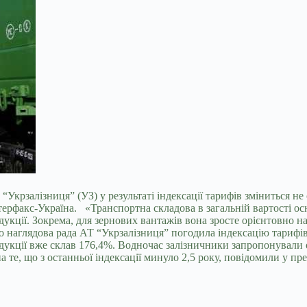
“Укрзалізниця” (УЗ) у результаті індексації тарифів зміниться н
рфакс-Україна. «Транспортна складова в загальній вартості основ
кції. Зокрема, для зернових вантажів вона зросте орієнтовно н
 наглядова рада АТ “Укрзалізниця” погодила індексацію тарифів 
продукції вже склав 176,4%. Водночас залізничники запропонува
 те, що з останньої індексації минуло 2,5 року, повідомили у п