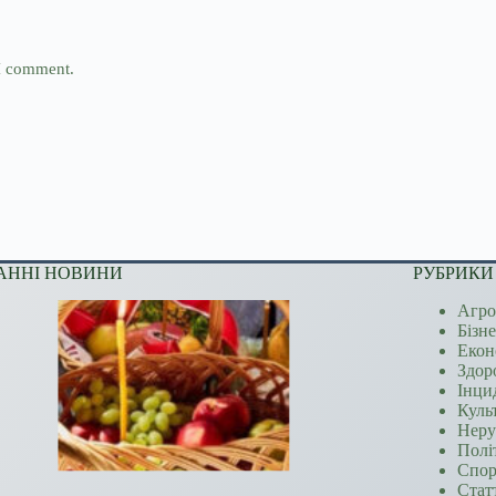
 I comment.
АННІ НОВИНИ
РУБРИКИ
Агро
Бізн
Екон
Здор
Інци
Куль
Неру
Полі
Спор
Стат