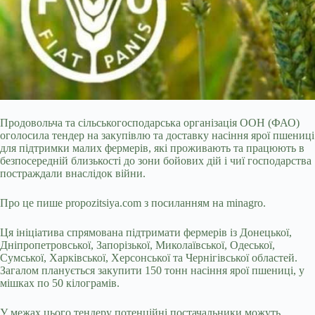
Продовольча та сільськогосподарська організація ООН (ФАО)
оголосила тендер на закупівлю та доставку насіння ярої пшениці
для підтримки малих фермерів, які проживають та працюють в
безпосередній близькості до зони бойових дій і чиї господарства
постраждали внаслідок війни.
Про це пише propozitsiya.com з посиланням на minagro.
Ця ініціатива спрямована підтримати фермерів із Донецької,
Дніпропетровської, Запорізької, Миколаївської, Одеської,
Сумської, Харківської, Херсонської та Чернігівської
областей.
Загалом планується закупити 150 тонн насіння ярої пшениці, у
мішках по 50 кілограмів.
У межах цього тендеру потенційні постачальники можуть