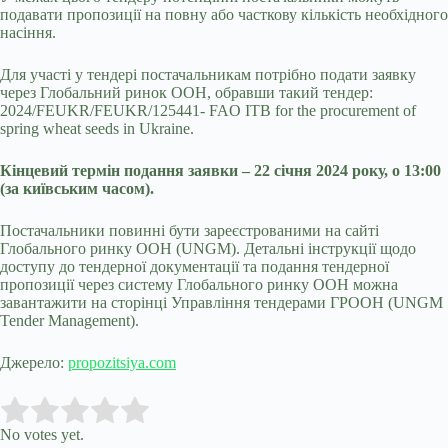
подавати пропозиції на повну або часткову кількість необхідного
насіння.
Для участі у тендері постачальникам потрібно подати заявку
через Глобальний ринок ООН, обравши такий тендер:
2024/FEUKR/FEUKR/125441- FAO ITB for the procurement of
spring wheat seeds in Ukraine.
Кінцевий термін подання заявки – 22 січня 2024 року, о 13:00
(за київським часом).
Постачальники повинні бути зареєстрованими на сайті
Глобального ринку ООН (UNGM). Детальні інструкції щодо
доступу до тендерної документації та подання тендерної
пропозиції через систему Глобального ринку ООН можна
завантажити на сторінці Управління тендерами ГРООН (UNGM
Tender Management).
Джерело:
propozitsiya.com
Submit Rating
Rate this item:
No votes yet.