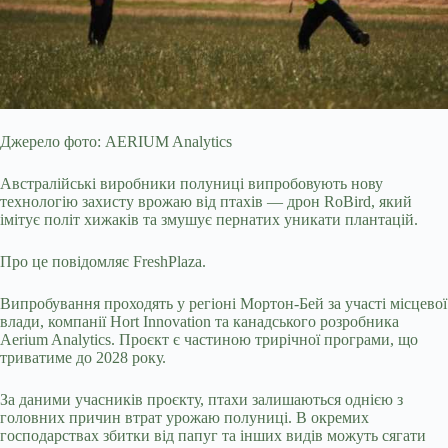
Джерело фото: AERIUM Analytics
Австралійські виробники полуниці випробовують нову
технологію захисту врожаю від птахів — дрон RoBird, який
імітує політ хижаків та змушує пернатих уникати плантацій.
Про це повідомляє FreshPlaza.
Випробування проходять у регіоні Мортон-Бей за участі місцевої
влади, компанії Hort Innovation та канадського розробника
Aerium Analytics. Проєкт є частиною трирічної програми, що
триватиме до 20
28 року.
За даними учасників проєкту, птахи залишаються однією з
головних причин втрат урожаю полуниці. В окремих
господарствах збитки від папуг та інших видів можуть сягати