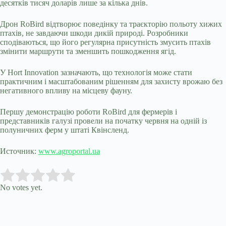
десятків тисяч доларів лише за кілька днів.
Дрон RoBird відтворює поведінку та траєкторію польоту хижих
птахів, не завдаючи шкоди дикій природі. Розробники
сподіваються, що його регулярна присутність змусить птахів
змінити маршрути та зменшить пошкодження ягід.
У Hort Innovation зазначають, що технологія може стати
практичним і масштабованим рішенням для захисту врожаю без
негативного впливу на місцеву фауну.
Першу демонстрацію роботи RoBird для фермерів і
представників галузі провели на початку червня на одній із
полуничних ферм у штаті Квінсленд.
Источник:
www.agroportal.ua
Submit Rating
Rate this item:
No votes yet.